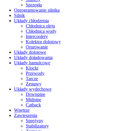
Sprzęgła
Oprogramowanie silnika
Silnik
Układy chłodzenia
Chłodnica oleju
Chłodnica wody
Intercoolery
Kolektor dolotowy
Orurowanie
Układy dolotowe
Układy doładowania
Układy hamulcowe
Klocki
Przewody
Tarcze
Zestawy
Układy wydechowe
Downpipe
Midpipe
Catback
Wnętrze
Zawieszenia
Sprężyny
Stabilizatory