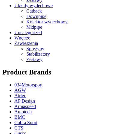
Zestawy
Układy wydechowe
Catback
Downpipe
Kolektor wydechowy
Midpipe
Uncategorized
Wnętrze
Zawieszenia
Sprężyny
Stabilizatory
Zestawy
Product Brands
034Motorsport
AGW
Airtec
AP Design
Armaspeed
Autotech
BMC
Cobra Sport
CTS
Cusco