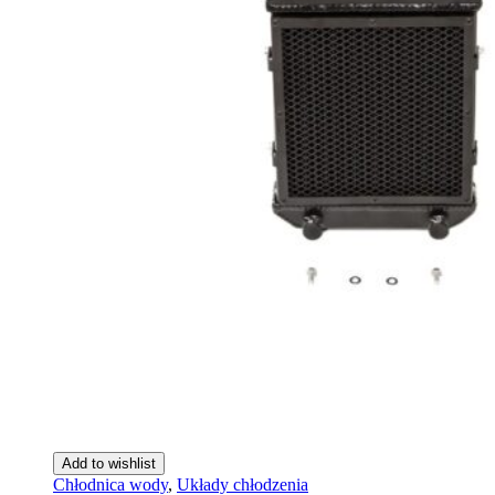
Add to wishlist
Chłodnica wody
,
Układy chłodzenia