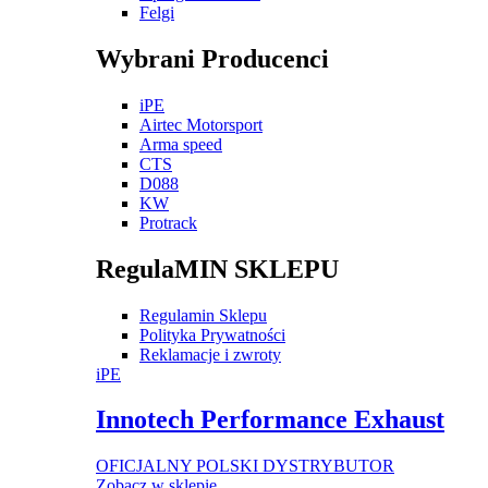
Felgi
Wybrani Producenci
iPE
Airtec Motorsport
Arma speed
CTS
D088
KW
Protrack
RegulaMIN SKLEPU
Regulamin Sklepu
Polityka Prywatności
Reklamacje i zwroty
iPE
Innotech Performance Exhaust
OFICJALNY POLSKI DYSTRYBUTOR
Zobacz w sklepie