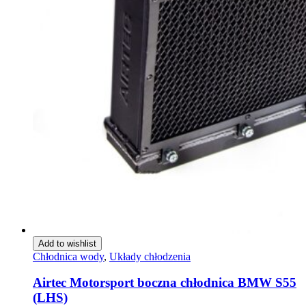
Add to wishlist
Chłodnica wody
,
Układy chłodzenia
Airtec Motorsport boczna chłodnica BMW S55
(LHS)