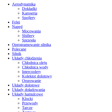
Aerodynamika
Dokładki
Karoseria
Spojlery
Felgi
Napęd
Mocowania
Shiftery
Sprzęgła
Oprogramowanie silnika
Polecane
Silnik
Układy chłodzenia
Chłodnica oleju
Chłodnica wody
Intercoolery
Kolektor dolotowy
Orurowanie
Układy dolotowe
Układy doładowania
Układy hamulcowe
Klocki
Przewody
Tarcze