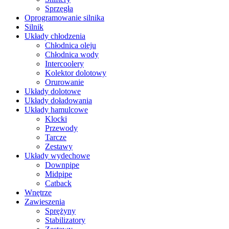
Sprzęgła
Oprogramowanie silnika
Silnik
Układy chłodzenia
Chłodnica oleju
Chłodnica wody
Intercoolery
Kolektor dolotowy
Orurowanie
Układy dolotowe
Układy doładowania
Układy hamulcowe
Klocki
Przewody
Tarcze
Zestawy
Układy wydechowe
Downpipe
Midpipe
Catback
Wnętrze
Zawieszenia
Sprężyny
Stabilizatory