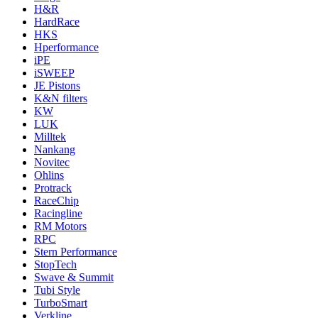
H&R
HardRace
HKS
Hperformance
iPE
iSWEEP
JE Pistons
K&N filters
KW
LUK
Milltek
Nankang
Novitec
Ohlins
Protrack
RaceChip
Racingline
RM Motors
RPC
Stern Performance
StopTech
Swave & Summit
Tubi Style
TurboSmart
Verkline