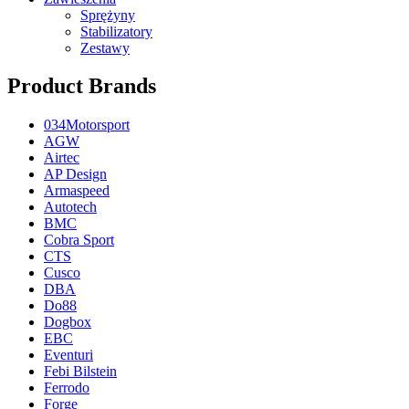
Sprężyny
Stabilizatory
Zestawy
Product Brands
034Motorsport
AGW
Airtec
AP Design
Armaspeed
Autotech
BMC
Cobra Sport
CTS
Cusco
DBA
Do88
Dogbox
EBC
Eventuri
Febi Bilstein
Ferrodo
Forge