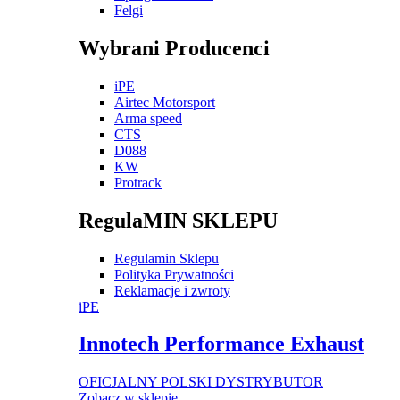
Felgi
Wybrani Producenci
iPE
Airtec Motorsport
Arma speed
CTS
D088
KW
Protrack
RegulaMIN SKLEPU
Regulamin Sklepu
Polityka Prywatności
Reklamacje i zwroty
iPE
Innotech Performance Exhaust
OFICJALNY POLSKI DYSTRYBUTOR
Zobacz w sklepie