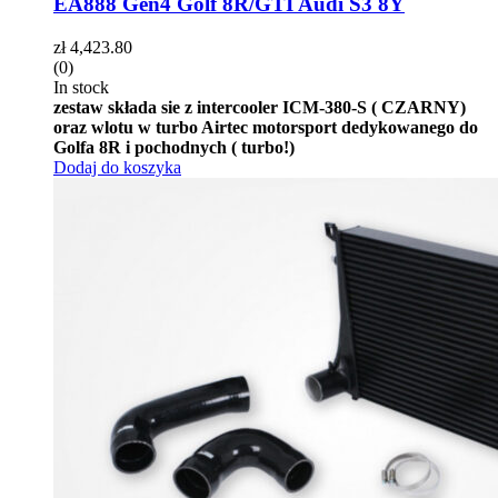
EA888 Gen4 Golf 8R/GTI Audi S3 8Y
zł
4,423.80
(0)
In stock
zestaw składa sie z in
tercooler ICM-380-S ( CZARNY)
oraz wlotu w turbo Airtec motorsport dedykowanego do
Golfa 8R i pochodnych ( turbo!)
Dodaj do koszyka