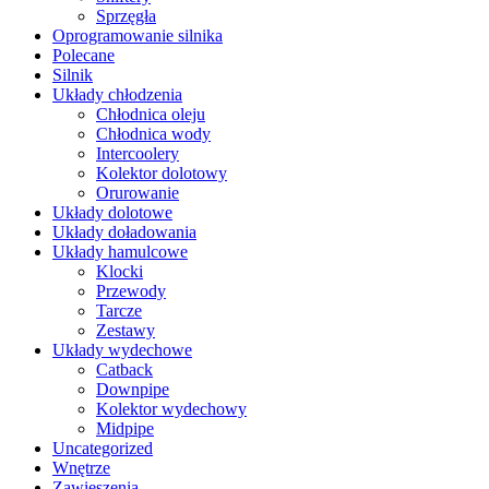
Sprzęgła
Oprogramowanie silnika
Polecane
Silnik
Układy chłodzenia
Chłodnica oleju
Chłodnica wody
Intercoolery
Kolektor dolotowy
Orurowanie
Układy dolotowe
Układy doładowania
Układy hamulcowe
Klocki
Przewody
Tarcze
Zestawy
Układy wydechowe
Catback
Downpipe
Kolektor wydechowy
Midpipe
Uncategorized
Wnętrze
Zawieszenia