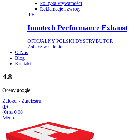
Polityka Prywatności
Reklamacje i zwroty
iPE
Innotech Performance Exhaust
OFICJALNY POLSKI DYSTRYBUTOR
Zobacz w sklepie
O Nas
Blog
Kontakt
4.8
Oceny google
Zaloguj / Zarejestruj
(0)
(0)
zł
0.00
Menu