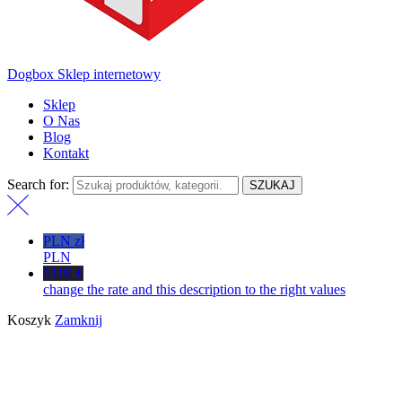
Dogbox Sklep internetowy
Sklep
O Nas
Blog
Kontakt
Search for:
SZUKAJ
PLN zł
PLN
EUR €
change the rate and this description to the right values
Koszyk
Zamknij