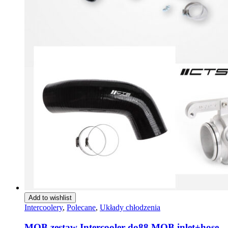
Add to wishlist
Intercoolery
,
Polecane
,
Układy chłodzenia
MQB zestaw Intercooler do88 MQB inlet+hose