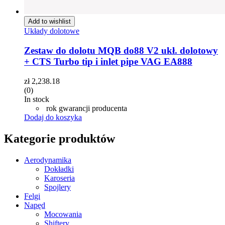
Add to wishlist
Układy dolotowe
Zestaw do dolotu MQB do88 V2 ukł. dolotowy
+ CTS Turbo tip i inlet pipe VAG EA888
zł
2,238.18
(0)
In stock
rok gwarancji producenta
Dodaj do koszyka
Kategorie produktów
Aerodynamika
Dokładki
Karoseria
Spojlery
Felgi
Napęd
Mocowania
Shiftery