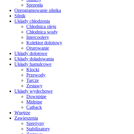
Sprzęgła
Oprogramowanie silnika
Silnik
Układy chłodzenia
Chłodnica oleju
Chłodnica wody
Intercoolery
Kolektor dolotowy
Orurowanie
Układy dolotowe
Układy doładowania
Układy hamulcowe
Klocki
Przewody
Tarcze
Zestawy
Układy wydechowe
Downpipe
Midpipe
Catback
Wnętrze
Zawieszenia
Sprężyny
Stabilizatory