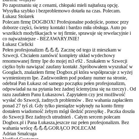
Po zapoznaniu się z cenami, chłopaki mieli najtańszą opcję.
Wysyłka szybko i bezproblemowo dotarła na czas. Polecam.
Łukasz Stolarek
Polecam firmę DOGBOX! Profesjonalne podejście, pomoc przy
doborze części, świetny kontakt i bardzo miła obsługa. Auto po
wszelkich modyfikacjach w tej firmie, sprawuje się rewelacyjnie i
co najważniejsze - BEZAWARYJNIE!
Łukasz Cielicki
Pełen profesjonalizm 💪💪💪 Zacznę od tego iż mieszkam w
Szwecji. Chciałem zamówić komplety układ wydechowy
renomowanej firmy Ipe do mojej m3 e92 . Szukałem w Szwecji
ciężko było nawiązać zaufany kontakt .Spróbowałem wyszukać w
Googlach, znalazłem firmę Dogbox.pl która współpracuje z wyżej
wymienionym Ipe. Zadzwoniłem pod podany numer na stronie,
odebrał Pan Łukasz od samego początku pełen profesjonalizm,
odpowiadał na na pytania bez żadnej ściemy(zna się na rzeczy) . Od
razu zaufałem Panu Łukaszowi. Zapytałem czy jest możliwość
wysłać do Szwecji, żadnych problemów . Bez wahania zapłaciłem
ponad 27 tyś zł. Gdy tylko pieniądze wpłynęły na konto firmy
dostałem wiadomość żebym mógł śledzić przesyłkę . Paczka doszła
do Szwecji Bez żadnych utrudnień . Całym sercem polecam
Dogbox.pl i Pana Łukasza,jeszcze raz pełen profesjonalizm. Bez
wahania wrócę 💪💪💪GORĄCO POLECAM
Adrian Smalcuga