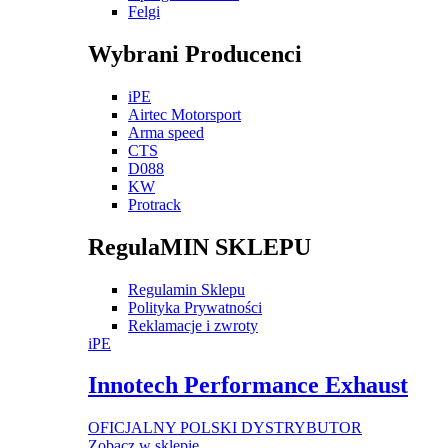
Felgi
Wybrani Producenci
iPE
Airtec Motorsport
Arma speed
CTS
D088
KW
Protrack
RegulaMIN SKLEPU
Regulamin Sklepu
Polityka Prywatności
Reklamacje i zwroty
iPE
Innotech Performance Exhaust
OFICJALNY POLSKI DYSTRYBUTOR
Zobacz w sklepie