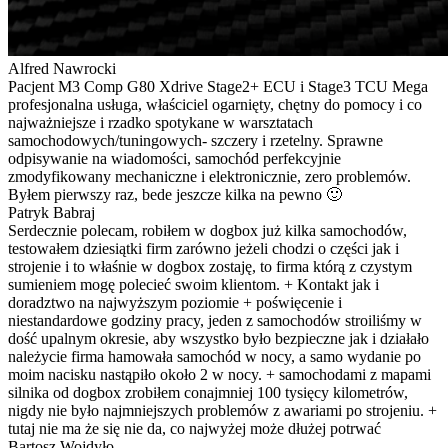
Alfred Nawrocki
Pacjent M3 Comp G80 Xdrive Stage2+ ECU i Stage3 TCU Mega
profesjonalna usługa, właściciel ogarnięty, chętny do pomocy i co
najważniejsze i rzadko spotykane w warsztatach
samochodowych/tuningowych- szczery i rzetelny. Sprawne
odpisywanie na wiadomości, samochód perfekcyjnie
zmodyfikowany mechaniczne i elektronicznie, zero problemów.
Byłem pierwszy raz, bede jeszcze kilka na pewno 🙂
Patryk Babraj
Serdecznie polecam, robiłem w dogbox już kilka samochodów,
testowałem dziesiątki firm zarówno jeżeli chodzi o części jak i
strojenie i to właśnie w dogbox zostaję, to firma którą z czystym
sumieniem mogę polecieć swoim klientom. + Kontakt jak i
doradztwo na najwyższym poziomie + poświęcenie i
niestandardowe godziny pracy, jeden z samochodów stroiliśmy w
dość upalnym okresie, aby wszystko było bezpieczne jak i działało
należycie firma hamowała samochód w nocy, a samo wydanie po
moim nacisku nastąpiło około 2 w nocy. + samochodami z mapami
silnika od dogbox zrobiłem conajmniej 100 tysięcy kilometrów,
nigdy nie było najmniejszych problemów z awariami po strojeniu. +
tutaj nie ma że się nie da, co najwyżej może dłużej potrwać
Bartosz Wojdyło