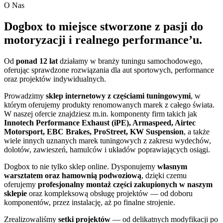
O Nas
Dogbox to miejsce stworzone z pasji do
motoryzacji i realnego performance’u.
Od
ponad 12 lat
działamy w branży tuningu samochodowego,
oferując sprawdzone rozwiązania dla aut sportowych, performance
oraz projektów indywidualnych.
Prowadzimy
sklep internetowy z częściami tuningowymi
, w
którym oferujemy produkty renomowanych marek z całego świata.
W naszej ofercie znajdziesz m.in. komponenty firm takich jak
Innotech Performance Exhaust (iPE), Armaspeed, Airtec
Motorsport, EBC Brakes, ProStreet, KW Suspension
, a także
wiele innych uznanych marek tuningowych z zakresu wydechów,
dolotów, zawieszeń, hamulców i układów poprawiających osiągi.
Dogbox to nie tylko sklep online. Dysponujemy
własnym
warsztatem oraz hamownią podwoziową
, dzięki czemu
oferujemy
profesjonalny montaż części zakupionych w naszym
sklepie
oraz kompleksową obsługę projektów — od doboru
komponentów, przez instalację, aż po finalne strojenie.
Zrealizowaliśmy
setki projektów
— od delikatnych modyfikacji po