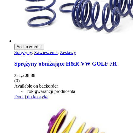
Add to wishlist
Sprężyny
,
Zawieszenia
,
Zestawy
Sprężyny obniżające H&R VW GOLF 7R
zł
1,208.88
(0)
Available on backorder
rok gwarancji producenta
Dodaj do koszyka