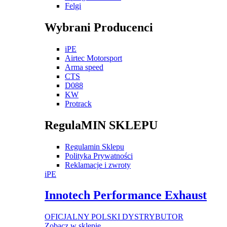
Felgi
Wybrani Producenci
iPE
Airtec Motorsport
Arma speed
CTS
D088
KW
Protrack
RegulaMIN SKLEPU
Regulamin Sklepu
Polityka Prywatności
Reklamacje i zwroty
iPE
Innotech Performance Exhaust
OFICJALNY POLSKI DYSTRYBUTOR
Zobacz w sklepie