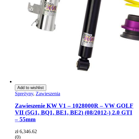
Add to wishlist
Sprężyny
,
Zawieszenia
Zawieszenie KW V1 – 1028000R – VW GOLF
VII (5G1, BQ1, BE1, BE2) (08/2012-) 2.0 GTI
– 55mm
zł
6,346.62
(0)