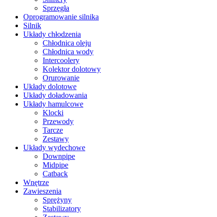
Sprzęgła
Oprogramowanie silnika
Silnik
Układy chłodzenia
Chłodnica oleju
Chłodnica wody
Intercoolery
Kolektor dolotowy
Orurowanie
Układy dolotowe
Układy doładowania
Układy hamulcowe
Klocki
Przewody
Tarcze
Zestawy
Układy wydechowe
Downpipe
Midpipe
Catback
Wnętrze
Zawieszenia
Sprężyny
Stabilizatory