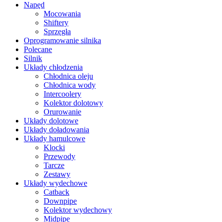
Napęd
Mocowania
Shiftery
Sprzęgła
Oprogramowanie silnika
Polecane
Silnik
Układy chłodzenia
Chłodnica oleju
Chłodnica wody
Intercoolery
Kolektor dolotowy
Orurowanie
Układy dolotowe
Układy doładowania
Układy hamulcowe
Klocki
Przewody
Tarcze
Zestawy
Układy wydechowe
Catback
Downpipe
Kolektor wydechowy
Midpipe