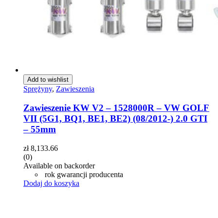
Add to wishlist
Sprężyny
,
Zawieszenia
Zawieszenie KW V2 – 1528000R – VW GOLF
VII (5G1, BQ1, BE1, BE2) (08/2012-) 2.0 GTI
– 55mm
zł
8,133.66
(0)
Available on backorder
rok gwarancji producenta
Dodaj do koszyka