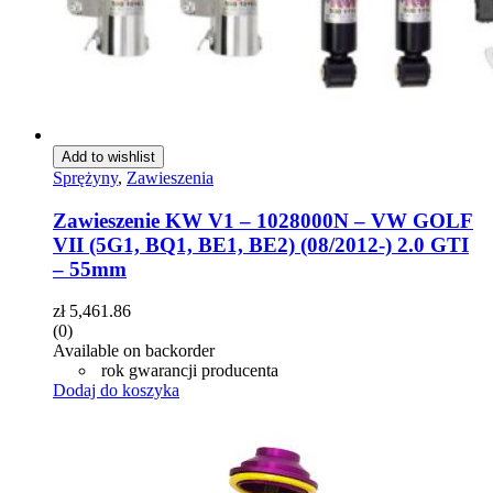
Add to wishlist
Sprężyny
,
Zawieszenia
Zawieszenie KW V1 – 1028000N – VW GOLF
VII (5G1, BQ1, BE1, BE2) (08/2012-) 2.0 GTI
– 55mm
zł
5,461.86
(0)
Available on backorder
rok gwarancji producenta
Dodaj do koszyka