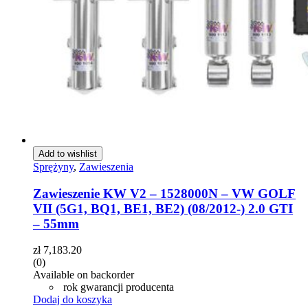
Add to wishlist
Sprężyny
,
Zawieszenia
Zawieszenie KW V2 – 1528000N – VW GOLF
VII (5G1, BQ1, BE1, BE2) (08/2012-) 2.0 GTI
– 55mm
zł
7,183.20
(0)
Available on backorder
rok gwarancji producenta
Dodaj do koszyka