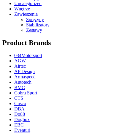
Uncategorized
Wnętrze
Zawieszenia
Sprężyny
Stabilizatory
Zestawy
Product Brands
034Motorsport
AGW
Airtec
AP Design
Armaspeed
Autotech
BMC
Cobra Sport
CTS
Cusco
DBA
Do88
Dogbox
EBC
Eventuri