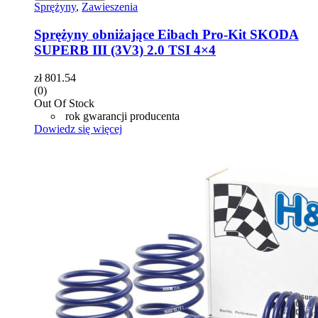
Sprężyny
,
Zawieszenia
Sprężyny obniżające Eibach Pro-Kit SKODA
SUPERB III (3V3) 2.0 TSI 4×4
zł
801.54
(0)
Out Of Stock
rok gwarancji producenta
Dowiedz się więcej