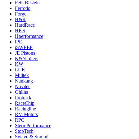
Febi Bilstein
Ferrodo
Forge
H&R
HardRace
HKS
Hperformance
iPE
iSWEEP
JE Pistons
K&N filters
KW
LUK
Milltek
Nankang
Novitec
Ohlins
Protrack
RaceChip
Racingline
RM Motors
RPC
Stern Performance
StopTech
Swave & Summit