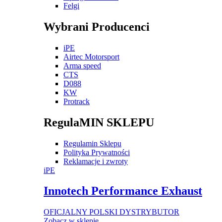
Felgi
Wybrani Producenci
iPE
Airtec Motorsport
Arma speed
CTS
D088
KW
Protrack
RegulaMIN SKLEPU
Regulamin Sklepu
Polityka Prywatności
Reklamacje i zwroty
iPE
Innotech Performance Exhaust
OFICJALNY POLSKI DYSTRYBUTOR
Zobacz w sklepie