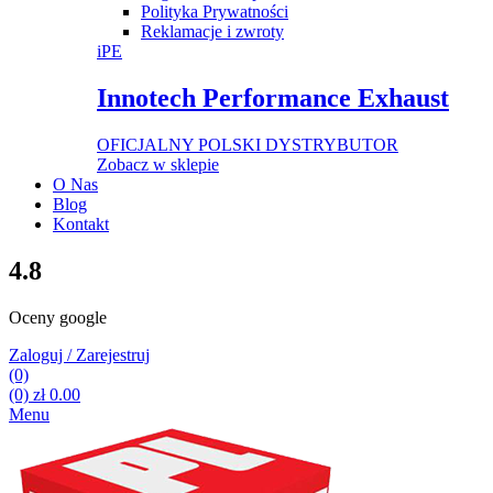
Polityka Prywatności
Reklamacje i zwroty
iPE
Innotech Performance Exhaust
OFICJALNY POLSKI DYSTRYBUTOR
Zobacz w sklepie
O Nas
Blog
Kontakt
4.8
Oceny google
Zaloguj / Zarejestruj
(0)
(0)
zł
0.00
Menu