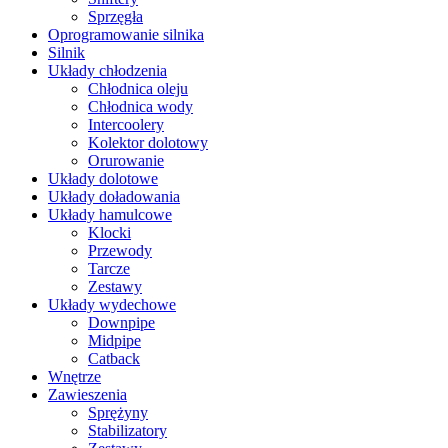
Sprzęgła
Oprogramowanie silnika
Silnik
Układy chłodzenia
Chłodnica oleju
Chłodnica wody
Intercoolery
Kolektor dolotowy
Orurowanie
Układy dolotowe
Układy doładowania
Układy hamulcowe
Klocki
Przewody
Tarcze
Zestawy
Układy wydechowe
Downpipe
Midpipe
Catback
Wnętrze
Zawieszenia
Sprężyny
Stabilizatory