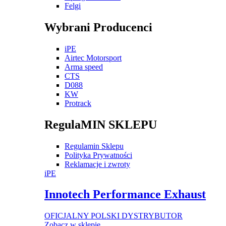
Felgi
Wybrani Producenci
iPE
Airtec Motorsport
Arma speed
CTS
D088
KW
Protrack
RegulaMIN SKLEPU
Regulamin Sklepu
Polityka Prywatności
Reklamacje i zwroty
iPE
Innotech Performance Exhaust
OFICJALNY POLSKI DYSTRYBUTOR
Zobacz w sklepie