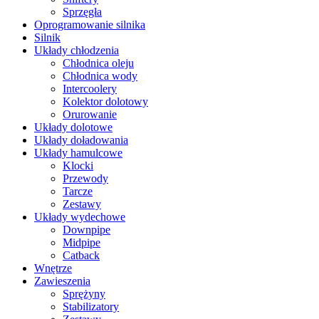
Sprzęgła
Oprogramowanie silnika
Silnik
Układy chłodzenia
Chłodnica oleju
Chłodnica wody
Intercoolery
Kolektor dolotowy
Orurowanie
Układy dolotowe
Układy doładowania
Układy hamulcowe
Klocki
Przewody
Tarcze
Zestawy
Układy wydechowe
Downpipe
Midpipe
Catback
Wnętrze
Zawieszenia
Sprężyny
Stabilizatory