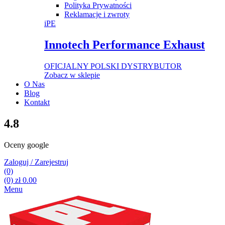
Polityka Prywatności
Reklamacje i zwroty
iPE
Innotech Performance Exhaust
OFICJALNY POLSKI DYSTRYBUTOR
Zobacz w sklepie
O Nas
Blog
Kontakt
4.8
Oceny google
Zaloguj / Zarejestruj
(0)
(0)
zł
0.00
Menu