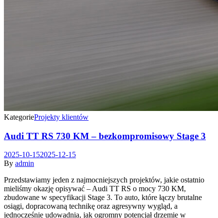
Kategorie
Projekty klientów
Audi TT RS 730 KM – bezkompromisowy Stage 3
2025-10-15
2025-12-15
By
admin
Przedstawiamy jeden z najmocniejszych projektów, jakie ostatnio
mieliśmy okazję opisywać – Audi TT RS o mocy 730 KM,
zbudowane w specyfikacji Stage 3. To auto, które łączy brutalne
osiągi, dopracowaną technikę oraz agresywny wygląd, a
jednocześnie udowadnia, jak ogromny potencjał drzemie w