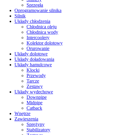
Sprzęgła
Oprogramowanie silnika
Silnik
Układy chłodzenia
Chłodnica oleju
Chłodnica wody
Intercoolery
Kolektor dolotowy
Orurowanie
Układy dolotowe
Układy doładowania
Układy hamulcowe
Klocki
Przewody
Tarcze
Zestawy
Układy wydechowe
Downpipe
Midpipe
Catback
Wnętrze
Zawieszenia
Sprężyny
Stabilizatory