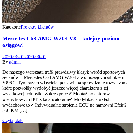
Kategorie
Projekty klientów
Mercedes C63 AMG W204 V8 – kolejny poziom
osiągów!
2026-06-01
2026-06-01
By
admin
Do naszego warsztatu trafił prawdziwy klasyk wśród sportowych
sedanów – Mercedes C63 AMG W204 z wolnossącym silnikiem
V8 6.2. Tym razem właściciel postawił na sprawdzone rozwiązania,
które pozwoliły wydobyć jeszcze więcej charakteru z tej
wyjątkowej jednostki. Zakres prac:✔ Montaż kolektorów
wydechowych IPE z katalizatorami✔ Modyfikacja układu
wydechowego✔ Indywidualne strojenie ECU na hamowni Efekt?
550 KM […]
Czytaj dalej