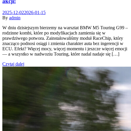
akcji!
2025-12-02
2026-01-15
By
admin
W dniu dzisiejszym bierzemy na warsztat BMW M5 Touring G99 –
rodzinne kombi, które po modyfikacjach zamienia się w
prawdziwego potwora. Zainstalowaliśmy moduł RaceChip, który
znacząco podnosi osiągi i zmienia charakter auta bez ingerencji w
ECU. Efekt? Więcej mocy, więcej momentu i jeszcze więcej emocji
— a wszystko w nadwoziu Touring, które nadal nadaje się […]
Czytaj dalej