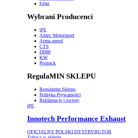
Felgi
Wybrani Producenci
iPE
Airtec Motorsport
Arma speed
CTS
D088
KW
Protrack
RegulaMIN SKLEPU
Regulamin Sklepu
Polityka Prywatności
Reklamacje i zwroty
iPE
Innotech Performance Exhaust
OFICJALNY POLSKI DYSTRYBUTOR
Zobacz w sklepie