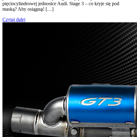
pięciocylindrowej jednostce Audi. Stage 3 – co kryje się pod
maską? Aby osiągnąć […]
Czytaj dalej