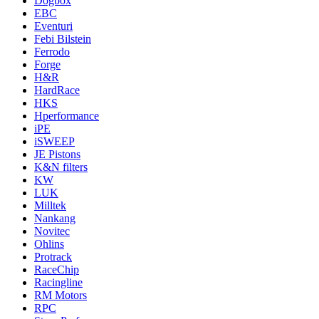
Dogbox
EBC
Eventuri
Febi Bilstein
Ferrodo
Forge
H&R
HardRace
HKS
Hperformance
iPE
iSWEEP
JE Pistons
K&N filters
KW
LUK
Milltek
Nankang
Novitec
Ohlins
Protrack
RaceChip
Racingline
RM Motors
RPC