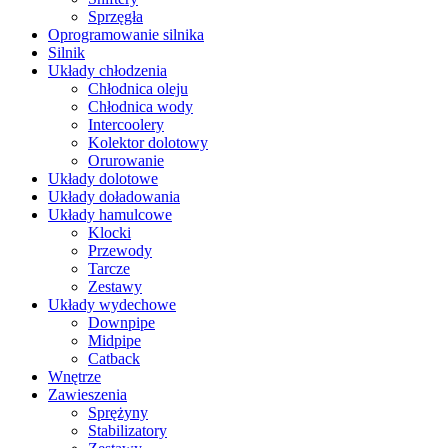
Sprzęgła
Oprogramowanie silnika
Silnik
Układy chłodzenia
Chłodnica oleju
Chłodnica wody
Intercoolery
Kolektor dolotowy
Orurowanie
Układy dolotowe
Układy doładowania
Układy hamulcowe
Klocki
Przewody
Tarcze
Zestawy
Układy wydechowe
Downpipe
Midpipe
Catback
Wnętrze
Zawieszenia
Sprężyny
Stabilizatory