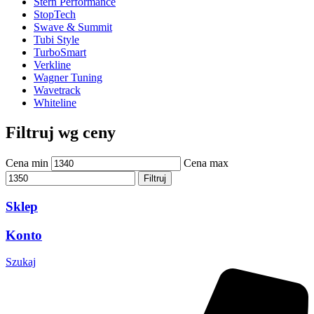
Stern Performance
StopTech
Swave & Summit
Tubi Style
TurboSmart
Verkline
Wagner Tuning
Wavetrack
Whiteline
Filtruj wg ceny
Cena min
Cena max
Filtruj
Sklep
Konto
Szukaj