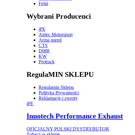
Felgi
Wybrani Producenci
iPE
Airtec Motorsport
Arma speed
CTS
D088
KW
Protrack
RegulaMIN SKLEPU
Regulamin Sklepu
Polityka Prywatności
Reklamacje i zwroty
iPE
Innotech Performance Exhaust
OFICJALNY POLSKI DYSTRYBUTOR
Zobacz w sklepie