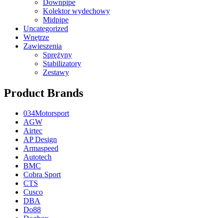
Downpipe
Kolektor wydechowy
Midpipe
Uncategorized
Wnętrze
Zawieszenia
Sprężyny
Stabilizatory
Zestawy
Product Brands
034Motorsport
AGW
Airtec
AP Design
Armaspeed
Autotech
BMC
Cobra Sport
CTS
Cusco
DBA
Do88