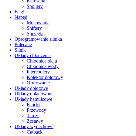
Karoseria
Spojlery
Felgi
Napęd
Mocowania
Shiftery
Sprzęgła
Oprogramowanie silnika
Polecane
Silnik
Układy chłodzenia
Chłodnica oleju
Chłodnica wody
Intercoolery
Kolektor dolotowy
Orurowanie
Układy dolotowe
Układy doładowania
Układy hamulcowe
Klocki
Przewody
Tarcze
Zestawy
Układy wydechowe
Catback