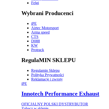
Felgi
Wybrani Producenci
iPE
Airtec Motorsport
Arma speed
CTS
D088
KW
Protrack
RegulaMIN SKLEPU
Regulamin Sklepu
Polityka Prywatności
Reklamacje i zwroty
iPE
Innotech Performance Exhaust
OFICJALNY POLSKI DYSTRYBUTOR
Zobacz w sklepie