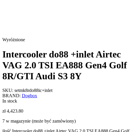
Wyróżnione
Intercooler do88 +inlet Airtec
VAG 2.0 TSI EA888 Gen4 Golf
8R/GTI Audi S3 8Y
SKU:
setmk8rdo88ic+inlet
BRAND:
Dogbox
In stock
zł
4,423.80
7 w magazynie (może być zamówiony)
ilość Intercooler do88 +inlet Airtec VAG 2.0 TSI EA888 Gen4 Golf