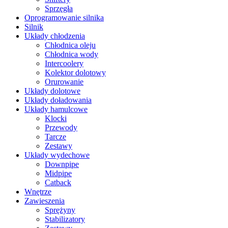
Sprzęgła
Oprogramowanie silnika
Silnik
Układy chłodzenia
Chłodnica oleju
Chłodnica wody
Intercoolery
Kolektor dolotowy
Orurowanie
Układy dolotowe
Układy doładowania
Układy hamulcowe
Klocki
Przewody
Tarcze
Zestawy
Układy wydechowe
Downpipe
Midpipe
Catback
Wnętrze
Zawieszenia
Sprężyny
Stabilizatory