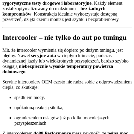
rygorystyczne testy drogowe i laboratoryjne
. Każdy element
został zoptymalizowany do maksimum –
bez żadnych
kompromisów
. Konstrukcja idealnie wykorzystuje dostępną
przestrzeń, dzięki czemu montaż jest szybki i bezproblemowy.
Intercooler – nie tylko do aut po tuningu
Mit, że intercooler wymienia się dopiero po dużym tuningu, jest
błędny. Nawet
seryjne auta
w ciepłym klimacie, podczas
dynamicznej jazdy lub wielokrotnych przyspieszeń, bardzo szybko
osiągają
niebezpiecznie wysokie temperatury powietrza
dolotowego
.
Seryjne intercoolery OEM często nie radzą sobie z odprowadzaniem
ciepła, co skutkuje:
spadkiem mocy,
opóźnioną reakcją silnika,
ograniczeniem osiągów już po kilku mocniejszych
przyspieszeniach.
Z intercoolerem
do88 Performance
masz pewność, że
pełna moc