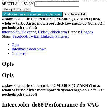
8R/GTI Audi S3 8Y
Dodaj do koszyka
Znalazłeś taniej u konkurencji? Negocjuj
Add to wishlist
zestaw składa sie z in
tercooler ICM-380-S ( CZARNY) oraz
wlotu w turbo Airtec motorsport dedykowanego do Golfa 8R i
pochodnych ( turbo!)
Intercoolery
,
Polecane
,
Układy chłodzenia
Brands:
Dogbox
Share:
Facebook
Twitter
Linkedin
Pinterest
Opis
Informacje dodatkowe
Opinie (0)
Opis
Opis
zestaw składa sie z in
tercooler ICM-380-S ( CZARNY) oraz
wlotu w turbo Airtec motorsport dedykowanego do Golfa 8R i
pochodnych ( turbo!)
Intercooler do88 Performance do VAG