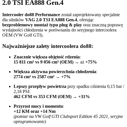
2.0 TSI EA888 Gen.4
Intercooler do88 Performance
został zaprojektowany specjalnie
dla silników
VAG 2.0 TSI EA888 Gen.4
, oferując
bezproblemowy montaż typu plug & play
oraz znaczną poprawę
wydajności chłodzenia w porównaniu do seryjnego intercoolera
OEM (VW Golf GTI).
Najważniejsze zalety intercoolera do88:
Znacznie większa objętość rdzenia
:
15 811 cm³ vs 9 056 cm³ (OEM)
→ aż
+75%
Większa aktywna powierzchnia chłodzenia
:
2774 cm² vs 2587 cm²
→
+7%
Lepszy przepływ powietrza
przy spadku ciśnienia 0,15 bar /
2,18 PSI:
462 CFM vs 353 CFM (OEM)
→
+31%
Przyrost mocy i momentu
:
+12 KM oraz +14 Nm
(pomiar na VW Golf GTI Clubsport Edition 45 2021, seryjne
oprogramowanie)