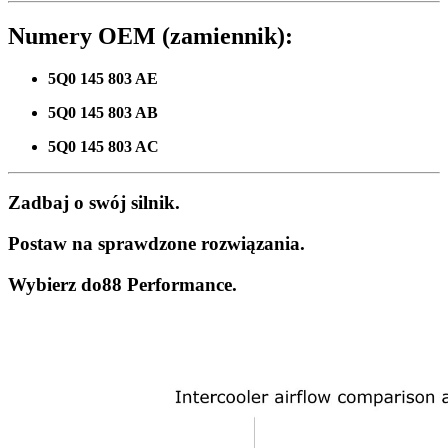
Numery OEM (zamiennik):
5Q0 145 803 AE
5Q0 145 803 AB
5Q0 145 803 AC
Zadbaj o swój silnik.
Postaw na sprawdzone rozwiązania.
Wybierz
do88 Performance
.