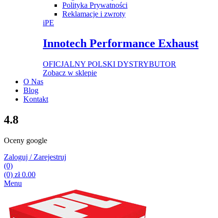
Polityka Prywatności
Reklamacje i zwroty
iPE
Innotech Performance Exhaust
OFICJALNY POLSKI DYSTRYBUTOR
Zobacz w sklepie
O Nas
Blog
Kontakt
4.8
Oceny google
Zaloguj / Zarejestruj
(0)
(0)
zł
0.00
Menu