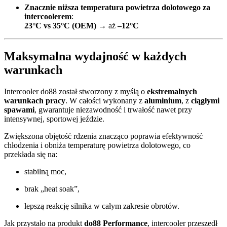
Znacznie niższa temperatura powietrza dolotowego za
intercoolerem
:
23°C vs 35°C (OEM)
→ aż
–12°C
Maksymalna wydajność w każdych
warunkach
Intercooler do88 został stworzony z myślą o
ekstremalnych
warunkach pracy
. W całości wykonany z
aluminium
, z
ciągłymi
spawami
, gwarantuje niezawodność i trwałość nawet przy
intensywnej, sportowej jeździe.
Zwiększona objętość rdzenia znacząco poprawia efektywność
chłodzenia i obniża temperaturę powietrza dolotowego, co
przekłada się na:
stabilną moc,
brak „heat soak”,
lepszą reakcję silnika w całym zakresie obrotów.
Jak przystało na produkt
do88 Performance
, intercooler przeszedł