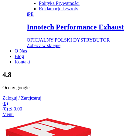
Polityka Prywatności
Reklamacje i zwroty
iPE
Innotech Performance Exhaust
OFICJALNY POLSKI DYSTRYBUTOR
Zobacz w sklepie
O Nas
Blog
Kontakt
4.8
Oceny google
Zaloguj / Zarejestruj
(0)
(0)
zł
0.00
Menu