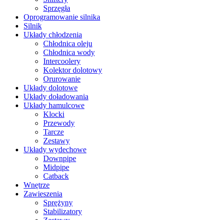
Sprzęgła
Oprogramowanie silnika
Silnik
Układy chłodzenia
Chłodnica oleju
Chłodnica wody
Intercoolery
Kolektor dolotowy
Orurowanie
Układy dolotowe
Układy doładowania
Układy hamulcowe
Klocki
Przewody
Tarcze
Zestawy
Układy wydechowe
Downpipe
Midpipe
Catback
Wnętrze
Zawieszenia
Sprężyny
Stabilizatory