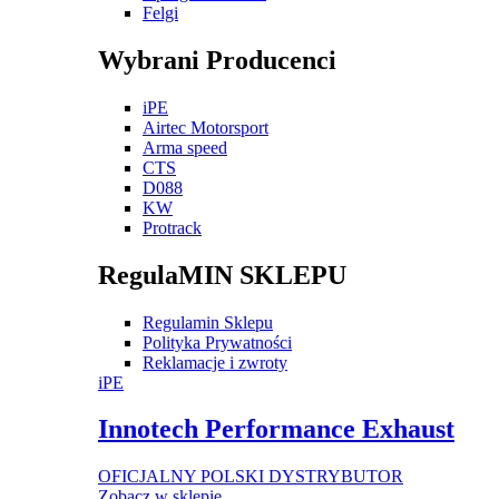
Felgi
Wybrani Producenci
iPE
Airtec Motorsport
Arma speed
CTS
D088
KW
Protrack
RegulaMIN SKLEPU
Regulamin Sklepu
Polityka Prywatności
Reklamacje i zwroty
iPE
Innotech Performance Exhaust
OFICJALNY POLSKI DYSTRYBUTOR
Zobacz w sklepie