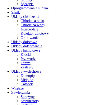
Sprzęgła
Oprogramowanie silnika
Silnik
Układy chłodzenia
Chłodnica oleju
Chłodnica wody
Intercoolery
Kolektor dolotowy
Orurowanie
Układy dolotowe
Układy doładowania
Układy hamulcowe
Klocki
Przewody
Tarcze
Zestawy
Układy wydechowe
Downpipe
Midpipe
Catback
Wnętrze
Zawieszenia
Sprężyny
Stabilizatory