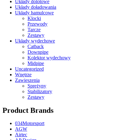
Układy dolotowe
Układy doładowania
Układy hamulcowe
Klocki
Przewody
Tarcze
Zestawy
Układy wydechowe
Catback
Downpipe
Kolektor wydechowy
Midpipe
Uncategorized
Wnętrze
Zawieszenia
Sprężyny
Stabilizatory
Zestawy
Product Brands
034Motorsport
AGW
Airtec