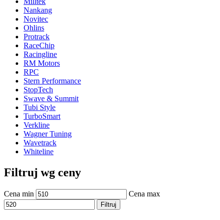
Milltek
Nankang
Novitec
Ohlins
Protrack
RaceChip
Racingline
RM Motors
RPC
Stern Performance
StopTech
Swave & Summit
Tubi Style
TurboSmart
Verkline
Wagner Tuning
Wavetrack
Whiteline
Filtruj wg ceny
Cena min
Cena max
Filtruj