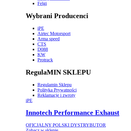
Felgi
Wybrani Producenci
iPE
Airtec Motorsport
Arma speed
CTS
D088
KW
Protrack
RegulaMIN SKLEPU
Regulamin Sklepu
Polityka Prywatności
Reklamacje i zwroty
iPE
Innotech Performance Exhaust
OFICJALNY POLSKI DYSTRYBUTOR
Zobacz w sklepie