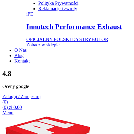
Polityka Prywatności
Reklamacje i zwroty
iPE
Innotech Performance Exhaust
OFICJALNY POLSKI DYSTRYBUTOR
Zobacz w sklepie
O Nas
Blog
Kontakt
4.8
Oceny google
Zaloguj / Zarejestruj
(0)
(0)
zł
0.00
Menu