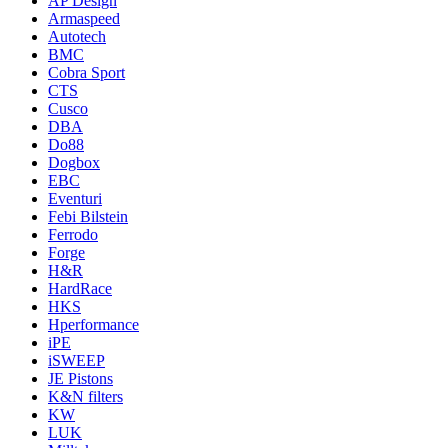
AP Design
Armaspeed
Autotech
BMC
Cobra Sport
CTS
Cusco
DBA
Do88
Dogbox
EBC
Eventuri
Febi Bilstein
Ferrodo
Forge
H&R
HardRace
HKS
Hperformance
iPE
iSWEEP
JE Pistons
K&N filters
KW
LUK