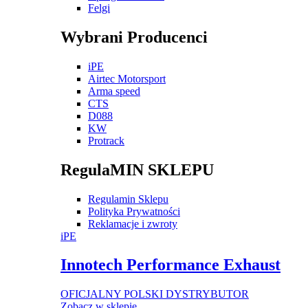
Felgi
Wybrani Producenci
iPE
Airtec Motorsport
Arma speed
CTS
D088
KW
Protrack
RegulaMIN SKLEPU
Regulamin Sklepu
Polityka Prywatności
Reklamacje i zwroty
iPE
Innotech Performance Exhaust
OFICJALNY POLSKI DYSTRYBUTOR
Zobacz w sklepie