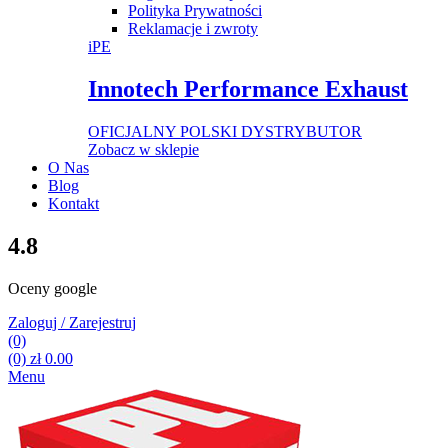
Polityka Prywatności
Reklamacje i zwroty
iPE
Innotech Performance Exhaust
OFICJALNY POLSKI DYSTRYBUTOR
Zobacz w sklepie
O Nas
Blog
Kontakt
4.8
Oceny google
Zaloguj / Zarejestruj
(0)
(0)
zł
0.00
Menu