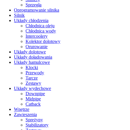
Sprzęgła
Oprogramowanie silnika
Silnik
Układy chłodzenia
Chłodnica oleju
Chłodnica wody
Intercoolery
Kolektor dolotowy
Orurowanie
Układy dolotowe
Układy doładowania
Układy hamulcowe
Klocki
Przewody
Tarcze
Zestawy
Układy wydechowe
Downpipe
Midpipe
Catback
Wnętrze
Zawieszenia
Sprężyny
Stabilizatory