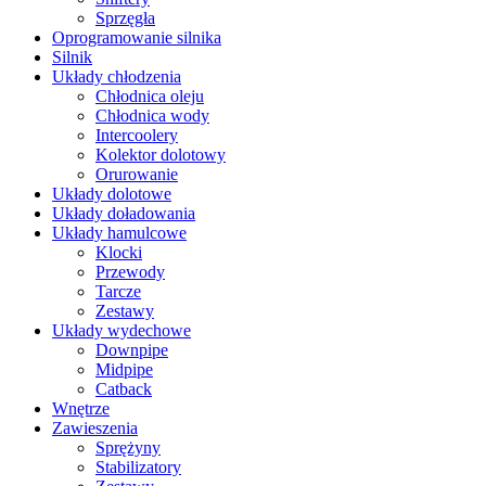
Sprzęgła
Oprogramowanie silnika
Silnik
Układy chłodzenia
Chłodnica oleju
Chłodnica wody
Intercoolery
Kolektor dolotowy
Orurowanie
Układy dolotowe
Układy doładowania
Układy hamulcowe
Klocki
Przewody
Tarcze
Zestawy
Układy wydechowe
Downpipe
Midpipe
Catback
Wnętrze
Zawieszenia
Sprężyny
Stabilizatory