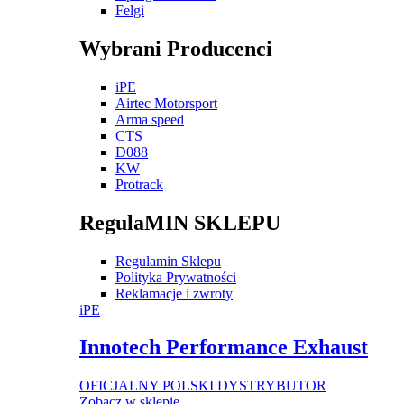
Felgi
Wybrani Producenci
iPE
Airtec Motorsport
Arma speed
CTS
D088
KW
Protrack
RegulaMIN SKLEPU
Regulamin Sklepu
Polityka Prywatności
Reklamacje i zwroty
iPE
Innotech Performance Exhaust
OFICJALNY POLSKI DYSTRYBUTOR
Zobacz w sklepie