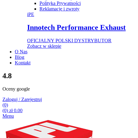
Polityka Prywatności
Reklamacje i zwroty
iPE
Innotech Performance Exhaust
OFICJALNY POLSKI DYSTRYBUTOR
Zobacz w sklepie
O Nas
Blog
Kontakt
4.8
Oceny google
Zaloguj / Zarejestruj
(0)
(0)
zł
0.00
Menu