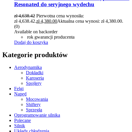
Resonated do seryjnego wydechu
zł
4,638.42
Pierwotna cena wynosiła:
zł 4,638.42.
zł
4,380.00
Aktualna cena wynosi: zł 4,380.00.
(0)
Available on backorder
rok gwarancji producenta
Dodaj do koszyka
Kategorie produktów
Aerodynamika
Dokładki
Karoseria
Spojlery
Felgi
Napęd
Mocowania
Shiftery
Sprzęgła
Oprogramowanie silnika
Polecane
Silnik
Układy chłodzenia