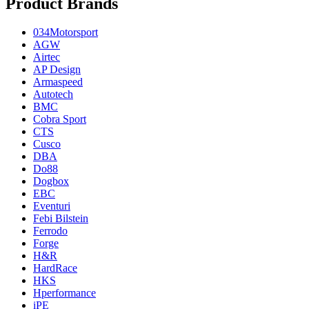
Product Brands
034Motorsport
AGW
Airtec
AP Design
Armaspeed
Autotech
BMC
Cobra Sport
CTS
Cusco
DBA
Do88
Dogbox
EBC
Eventuri
Febi Bilstein
Ferrodo
Forge
H&R
HardRace
HKS
Hperformance
iPE