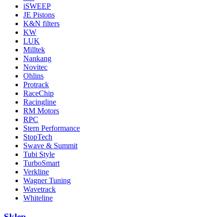
iSWEEP
JE Pistons
K&N filters
KW
LUK
Milltek
Nankang
Novitec
Ohlins
Protrack
RaceChip
Racingline
RM Motors
RPC
Stern Performance
StopTech
Swave & Summit
Tubi Style
TurboSmart
Verkline
Wagner Tuning
Wavetrack
Whiteline
Sklep