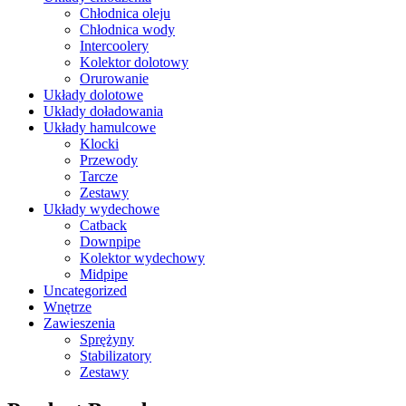
Chłodnica oleju
Chłodnica wody
Intercoolery
Kolektor dolotowy
Orurowanie
Układy dolotowe
Układy doładowania
Układy hamulcowe
Klocki
Przewody
Tarcze
Zestawy
Układy wydechowe
Catback
Downpipe
Kolektor wydechowy
Midpipe
Uncategorized
Wnętrze
Zawieszenia
Sprężyny
Stabilizatory
Zestawy