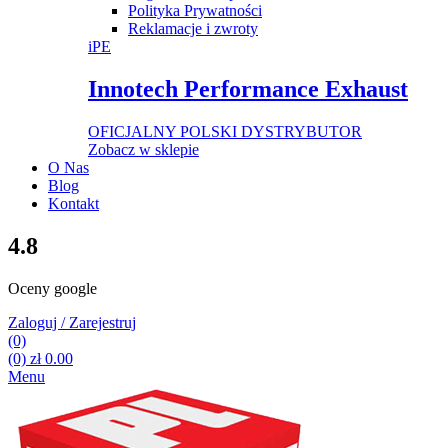
Polityka Prywatności
Reklamacje i zwroty
iPE
Innotech Performance Exhaust
OFICJALNY POLSKI DYSTRYBUTOR
Zobacz w sklepie
O Nas
Blog
Kontakt
4.8
Oceny google
Zaloguj / Zarejestruj
(0)
(0)
zł
0.00
Menu