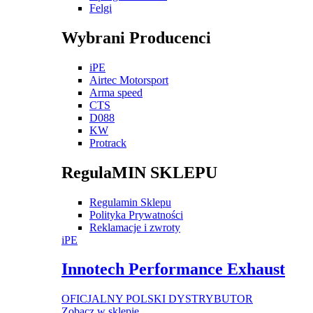
Felgi
Wybrani Producenci
iPE
Airtec Motorsport
Arma speed
CTS
D088
KW
Protrack
RegulaMIN SKLEPU
Regulamin Sklepu
Polityka Prywatności
Reklamacje i zwroty
iPE
Innotech Performance Exhaust
OFICJALNY POLSKI DYSTRYBUTOR
Zobacz w sklepie