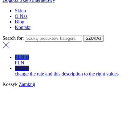
Dogbox Sklep internetowy
Sklep
O Nas
Blog
Kontakt
Search for:
SZUKAJ
PLN zł
PLN
EUR €
change the rate and this description to the right values
Koszyk
Zamknij