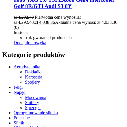
Golf 8R/GTI Audi S3 8Y
zł
4,292.40
Pierwotna cena wynosiła:
zł 4,292.40.
zł
4,038.36
Aktualna cena wynosi: zł 4,038.36.
(0)
In stock
rok gwarancji producenta
Dodaj do koszyka
Kategorie produktów
Aerodynamika
Dokładki
Karoseria
Spojlery
Felgi
Napęd
Mocowania
Shiftery
Sprzęgła
Oprogramowanie silnika
Polecane
Silnik