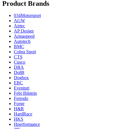
Product Brands
034Motorsport
AGW
Airtec
AP Design
Armaspeed
Autotech
BMC
Cobra Sport
CTS
Cusco
DBA
Do88
Dogbox
EBC
Eventuri
Febi Bilstein
Ferrodo
Forge
H&R
HardRace
HKS
Hperformance