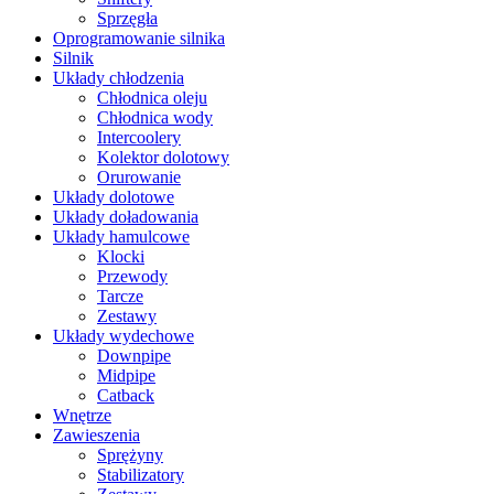
Sprzęgła
Oprogramowanie silnika
Silnik
Układy chłodzenia
Chłodnica oleju
Chłodnica wody
Intercoolery
Kolektor dolotowy
Orurowanie
Układy dolotowe
Układy doładowania
Układy hamulcowe
Klocki
Przewody
Tarcze
Zestawy
Układy wydechowe
Downpipe
Midpipe
Catback
Wnętrze
Zawieszenia
Sprężyny
Stabilizatory