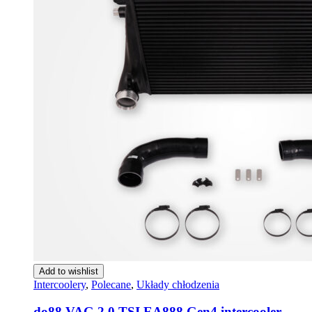
Add to wishlist
Intercoolery
,
Polecane
,
Układy chłodzenia
do88 VAG 2.0 TSI EA888 Gen4 intercooler