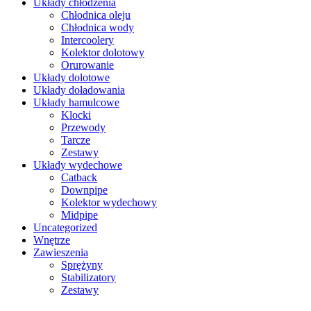
Układy chłodzenia
Chłodnica oleju
Chłodnica wody
Intercoolery
Kolektor dolotowy
Orurowanie
Układy dolotowe
Układy doładowania
Układy hamulcowe
Klocki
Przewody
Tarcze
Zestawy
Układy wydechowe
Catback
Downpipe
Kolektor wydechowy
Midpipe
Uncategorized
Wnętrze
Zawieszenia
Sprężyny
Stabilizatory
Zestawy