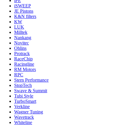
iPE
iSWEEP
JE Pistons
K&N filters
KW
LUK
Milltek
Nankang
Novitec
Ohlins
Protrack
RaceChip
Racingline
RM Motors
RPC
Stern Performance
StopTech
Swave & Summit
Tubi Style
TurboSmart
Verkline
Wagner Tuning
Wavetrack
Whiteline