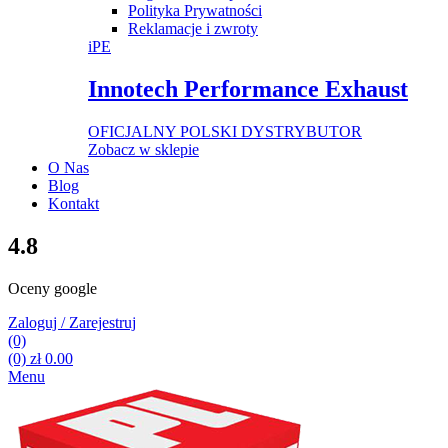
Polityka Prywatności
Reklamacje i zwroty
iPE
Innotech Performance Exhaust
OFICJALNY POLSKI DYSTRYBUTOR
Zobacz w sklepie
O Nas
Blog
Kontakt
4.8
Oceny google
Zaloguj / Zarejestruj
(0)
(0)
zł
0.00
Menu