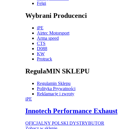
Felgi
Wybrani Producenci
iPE
Airtec Motorsport
Arma speed
CTS
D088
KW
Protrack
RegulaMIN SKLEPU
Regulamin Sklepu
Polityka Prywatności
Reklamacje i zwroty
iPE
Innotech Performance Exhaust
OFICJALNY POLSKI DYSTRYBUTOR
Zobacz w sklepie