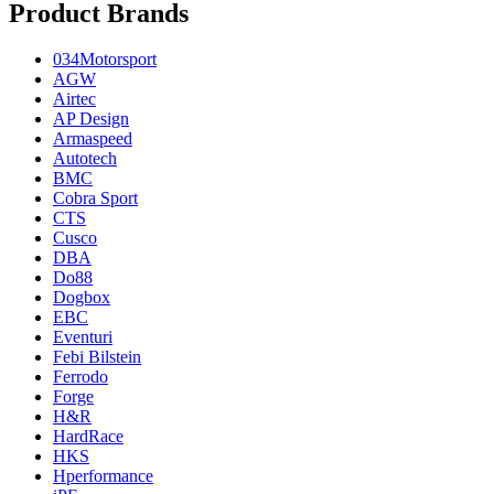
Product Brands
034Motorsport
AGW
Airtec
AP Design
Armaspeed
Autotech
BMC
Cobra Sport
CTS
Cusco
DBA
Do88
Dogbox
EBC
Eventuri
Febi Bilstein
Ferrodo
Forge
H&R
HardRace
HKS
Hperformance