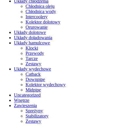
Układy chłodzenia
Chłodnica oleju
Chłodnica wody
Intercoolery
Kolektor dolotowy
Orurowanie
Układy dolotowe
Układy doładowania
Układy hamulcowe
Klocki
Przewody
Tarcze
Zestawy
Układy wydechowe
Catback
Downpipe
Kolektor wydechowy
Midpipe
Uncategorized
Wnętrze
Zawieszenia
Sprężyny
Stabilizatory
Zestawy