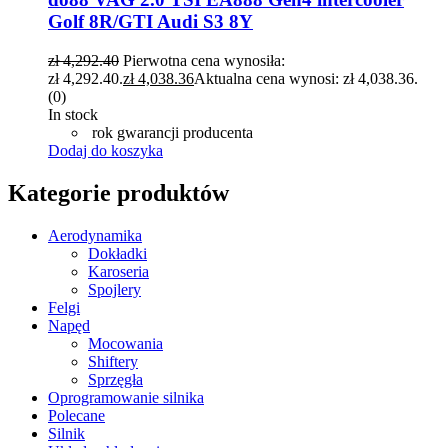
Golf 8R/GTI Audi S3 8Y
zł
4,292.40
Pierwotna cena wynosiła:
zł 4,292.40.
zł
4,038.36
Aktualna cena wynosi: zł 4,038.36.
(0)
In stock
rok gwarancji producenta
Dodaj do koszyka
Kategorie produktów
Aerodynamika
Dokładki
Karoseria
Spojlery
Felgi
Napęd
Mocowania
Shiftery
Sprzęgła
Oprogramowanie silnika
Polecane
Silnik