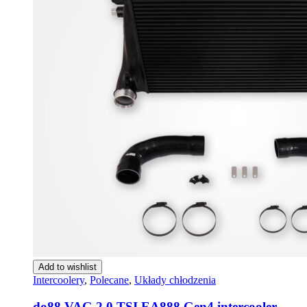
Add to wishlist
Intercoolery
,
Polecane
,
Układy chłodzenia
do88 VAG 2.0 TSI EA888 Gen4 intercooler