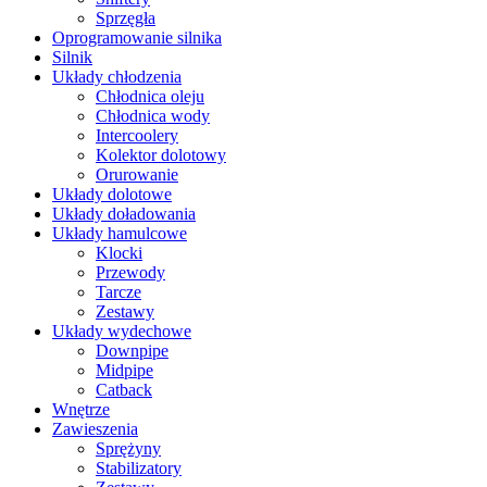
Sprzęgła
Oprogramowanie silnika
Silnik
Układy chłodzenia
Chłodnica oleju
Chłodnica wody
Intercoolery
Kolektor dolotowy
Orurowanie
Układy dolotowe
Układy doładowania
Układy hamulcowe
Klocki
Przewody
Tarcze
Zestawy
Układy wydechowe
Downpipe
Midpipe
Catback
Wnętrze
Zawieszenia
Sprężyny
Stabilizatory