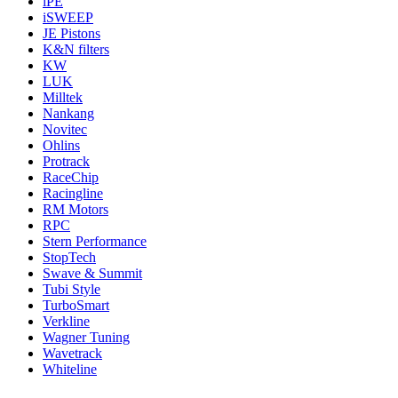
iPE
iSWEEP
JE Pistons
K&N filters
KW
LUK
Milltek
Nankang
Novitec
Ohlins
Protrack
RaceChip
Racingline
RM Motors
RPC
Stern Performance
StopTech
Swave & Summit
Tubi Style
TurboSmart
Verkline
Wagner Tuning
Wavetrack
Whiteline