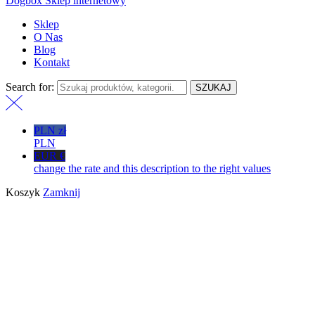
Dogbox Sklep internetowy
Sklep
O Nas
Blog
Kontakt
Search for:
SZUKAJ
PLN zł
PLN
EUR €
change the rate and this description to the right values
Koszyk
Zamknij