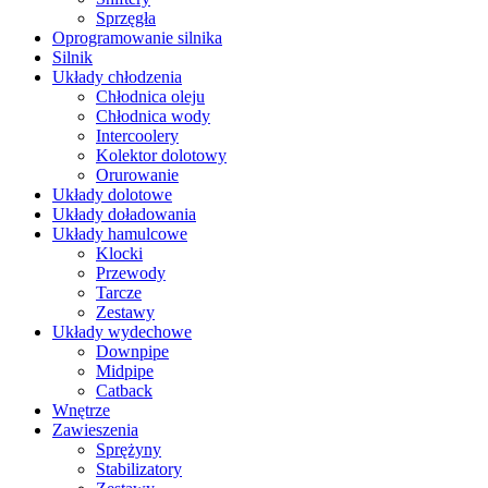
Sprzęgła
Oprogramowanie silnika
Silnik
Układy chłodzenia
Chłodnica oleju
Chłodnica wody
Intercoolery
Kolektor dolotowy
Orurowanie
Układy dolotowe
Układy doładowania
Układy hamulcowe
Klocki
Przewody
Tarcze
Zestawy
Układy wydechowe
Downpipe
Midpipe
Catback
Wnętrze
Zawieszenia
Sprężyny
Stabilizatory