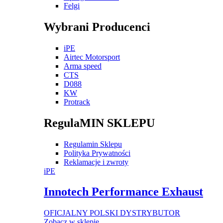
Felgi
Wybrani Producenci
iPE
Airtec Motorsport
Arma speed
CTS
D088
KW
Protrack
RegulaMIN SKLEPU
Regulamin Sklepu
Polityka Prywatności
Reklamacje i zwroty
iPE
Innotech Performance Exhaust
OFICJALNY POLSKI DYSTRYBUTOR
Zobacz w sklepie