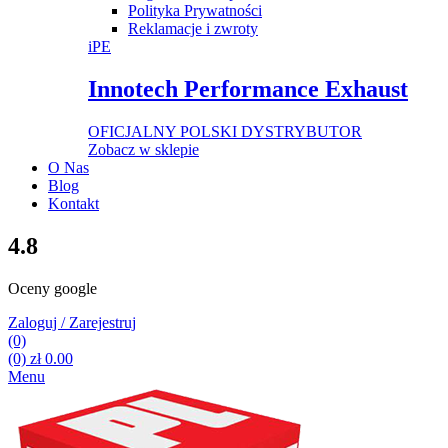
Polityka Prywatności
Reklamacje i zwroty
iPE
Innotech Performance Exhaust
OFICJALNY POLSKI DYSTRYBUTOR
Zobacz w sklepie
O Nas
Blog
Kontakt
4.8
Oceny google
Zaloguj / Zarejestruj
(0)
(0)
zł
0.00
Menu