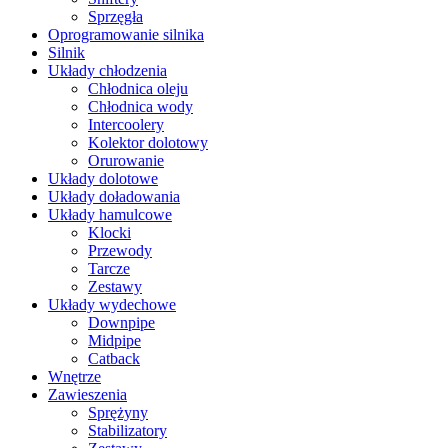
Sprzęgła
Oprogramowanie silnika
Silnik
Układy chłodzenia
Chłodnica oleju
Chłodnica wody
Intercoolery
Kolektor dolotowy
Orurowanie
Układy dolotowe
Układy doładowania
Układy hamulcowe
Klocki
Przewody
Tarcze
Zestawy
Układy wydechowe
Downpipe
Midpipe
Catback
Wnętrze
Zawieszenia
Sprężyny
Stabilizatory