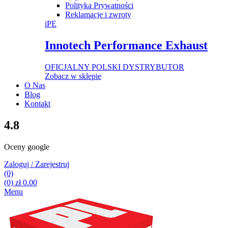
Polityka Prywatności
Reklamacje i zwroty
iPE
Innotech Performance Exhaust
OFICJALNY POLSKI DYSTRYBUTOR
Zobacz w sklepie
O Nas
Blog
Kontakt
4.8
Oceny google
Zaloguj / Zarejestruj
(0)
(0)
zł
0.00
Menu