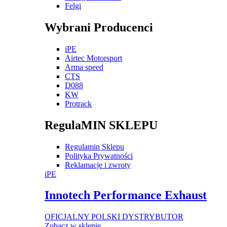
Felgi
Wybrani Producenci
iPE
Airtec Motorsport
Arma speed
CTS
D088
KW
Protrack
RegulaMIN SKLEPU
Regulamin Sklepu
Polityka Prywatności
Reklamacje i zwroty
iPE
Innotech Performance Exhaust
OFICJALNY POLSKI DYSTRYBUTOR
Zobacz w sklepie