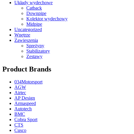
Układy wydechowe
Catback
Downpipe
Kolektor wydechowy
Midpipe
Uncategorized
Wnętrze
Zawieszenia
Sprężyny
Stabilizatory
Zestawy
Product Brands
034Motorsport
AGW
Airtec
AP Design
Armaspeed
Autotech
BMC
Cobra Sport
CTS
Cusco