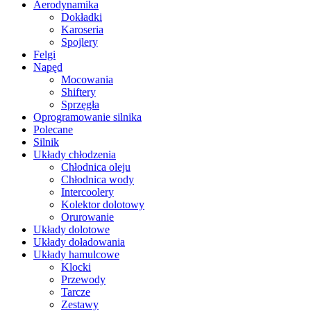
Aerodynamika
Dokładki
Karoseria
Spojlery
Felgi
Napęd
Mocowania
Shiftery
Sprzęgła
Oprogramowanie silnika
Polecane
Silnik
Układy chłodzenia
Chłodnica oleju
Chłodnica wody
Intercoolery
Kolektor dolotowy
Orurowanie
Układy dolotowe
Układy doładowania
Układy hamulcowe
Klocki
Przewody
Tarcze
Zestawy