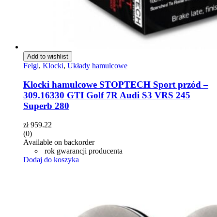
Add to wishlist
Felgi
,
Klocki
,
Układy hamulcowe
Klocki hamulcowe STOPTECH Sport przód –
309.16330 GTI Golf 7R Audi S3 VRS 245
Superb 280
zł
959.22
(0)
Available on backorder
rok gwarancji producenta
Dodaj do koszyka