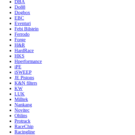
DBA
Do88
Dogbox
EBC
Eventuri
Febi Bilstein
Ferrodo
Forge
H&R
HardRace
HKS
Hperformance
iPE
iSWEEP
JE Pistons
K&N filters
KW
LUK
Milltek
Nankang
Novitec
Ohlins
Protrack
RaceChip
Racingline