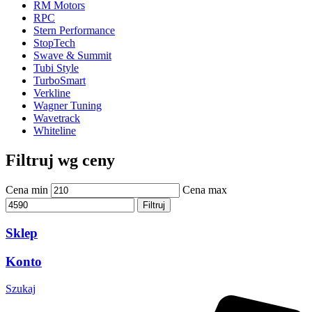
RM Motors
RPC
Stern Performance
StopTech
Swave & Summit
Tubi Style
TurboSmart
Verkline
Wagner Tuning
Wavetrack
Whiteline
Filtruj wg ceny
Cena min
Cena max
Filtruj
Sklep
Konto
Szukaj