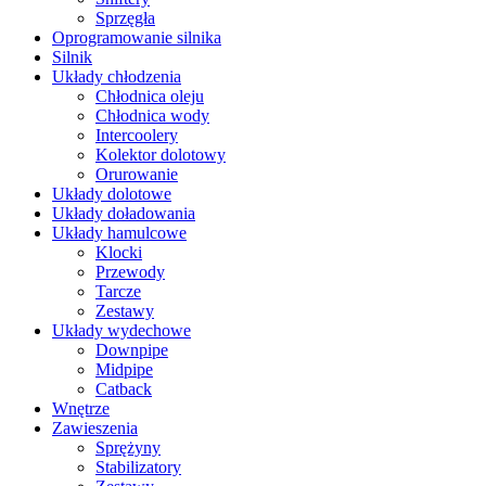
Sprzęgła
Oprogramowanie silnika
Silnik
Układy chłodzenia
Chłodnica oleju
Chłodnica wody
Intercoolery
Kolektor dolotowy
Orurowanie
Układy dolotowe
Układy doładowania
Układy hamulcowe
Klocki
Przewody
Tarcze
Zestawy
Układy wydechowe
Downpipe
Midpipe
Catback
Wnętrze
Zawieszenia
Sprężyny
Stabilizatory