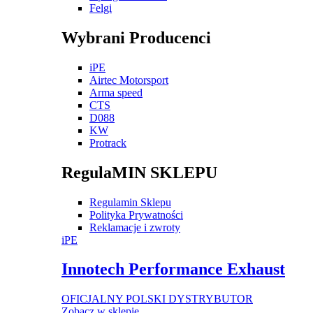
Felgi
Wybrani Producenci
iPE
Airtec Motorsport
Arma speed
CTS
D088
KW
Protrack
RegulaMIN SKLEPU
Regulamin Sklepu
Polityka Prywatności
Reklamacje i zwroty
iPE
Innotech Performance Exhaust
OFICJALNY POLSKI DYSTRYBUTOR
Zobacz w sklepie