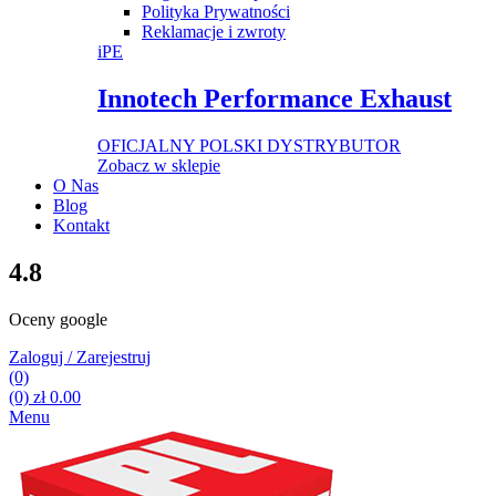
Polityka Prywatności
Reklamacje i zwroty
iPE
Innotech Performance Exhaust
OFICJALNY POLSKI DYSTRYBUTOR
Zobacz w sklepie
O Nas
Blog
Kontakt
4.8
Oceny google
Zaloguj / Zarejestruj
(0)
(0)
zł
0.00
Menu