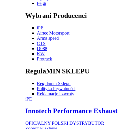
Felgi
Wybrani Producenci
iPE
Airtec Motorsport
Arma speed
CTS
D088
KW
Protrack
RegulaMIN SKLEPU
Regulamin Sklepu
Polityka Prywatności
Reklamacje i zwroty
iPE
Innotech Performance Exhaust
OFICJALNY POLSKI DYSTRYBUTOR
Zobacz w sklepie