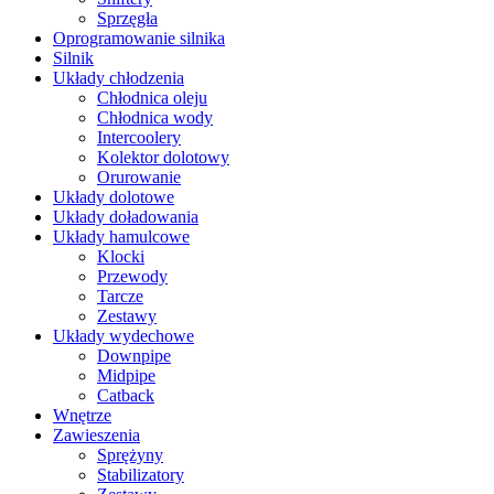
Sprzęgła
Oprogramowanie silnika
Silnik
Układy chłodzenia
Chłodnica oleju
Chłodnica wody
Intercoolery
Kolektor dolotowy
Orurowanie
Układy dolotowe
Układy doładowania
Układy hamulcowe
Klocki
Przewody
Tarcze
Zestawy
Układy wydechowe
Downpipe
Midpipe
Catback
Wnętrze
Zawieszenia
Sprężyny
Stabilizatory