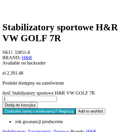
Stabilizatory sportowe H&R
VW GOLF 7R
SKU:
33851-8
BRAND:
H&R
Available on backorder
zł
2,391.48
Produkt dostępny na zamówienie
ilość Stabilizatory sportowe H&R VW GOLF 7R
Dodaj do koszyka
Znalazłeś taniej u konkurencji? Negocjuj
Add to wishlist
rok gwarancji producenta
Stabilizatory
,
Zawieszenia
,
Zestawy
Brands:
H&R