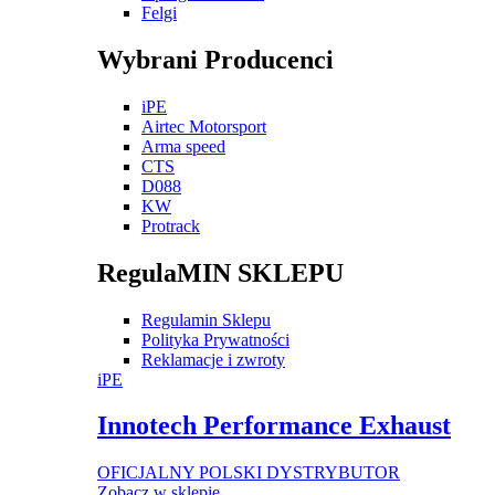
Felgi
Wybrani Producenci
iPE
Airtec Motorsport
Arma speed
CTS
D088
KW
Protrack
RegulaMIN SKLEPU
Regulamin Sklepu
Polityka Prywatności
Reklamacje i zwroty
iPE
Innotech Performance Exhaust
OFICJALNY POLSKI DYSTRYBUTOR
Zobacz w sklepie