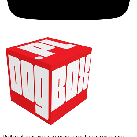
Dogbox.pl to dynamicznie rozwijająca się firma oferująca części