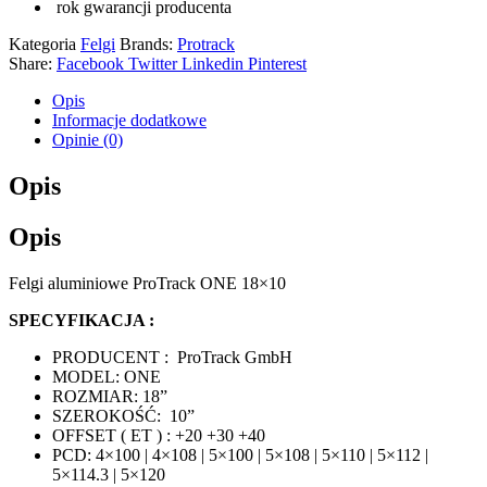
rok gwarancji producenta
Kategoria
Felgi
Brands:
Protrack
Share:
Facebook
Twitter
Linkedin
Pinterest
Opis
Informacje dodatkowe
Opinie (0)
Opis
Opis
Felgi aluminiowe ProTrack ONE 18×10
SPECYFIKACJA :
PRODUCENT : ProTrack GmbH
MODEL: ONE
ROZMIAR: 18”
SZEROKOŚĆ: 10”
OFFSET ( ET ) : +20 +30 +40
PCD: 4×100 | 4×108 | 5×100 | 5×108 | 5×110 | 5×112 |
5×114.3 | 5×120