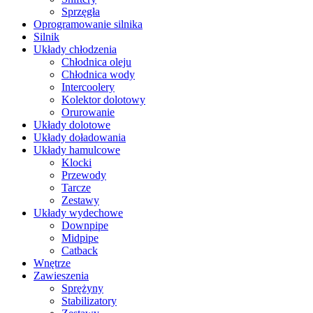
Sprzęgła
Oprogramowanie silnika
Silnik
Układy chłodzenia
Chłodnica oleju
Chłodnica wody
Intercoolery
Kolektor dolotowy
Orurowanie
Układy dolotowe
Układy doładowania
Układy hamulcowe
Klocki
Przewody
Tarcze
Zestawy
Układy wydechowe
Downpipe
Midpipe
Catback
Wnętrze
Zawieszenia
Sprężyny
Stabilizatory