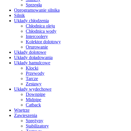
Sprzęgła
Oprogramowanie silnika
Silnik
Układy chłodzenia
Chłodnica oleju
Chłodnica wody
Intercoolery
Kolektor dolotowy
Orurowanie
Układy dolotowe
Układy doładowania
Układy hamulcowe
Klocki
Przewody
Tarcze
Zestawy
Układy wydechowe
Downpipe
Midpipe
Catback
Wnętrze
Zawieszenia
Sprężyny
Stabilizatory