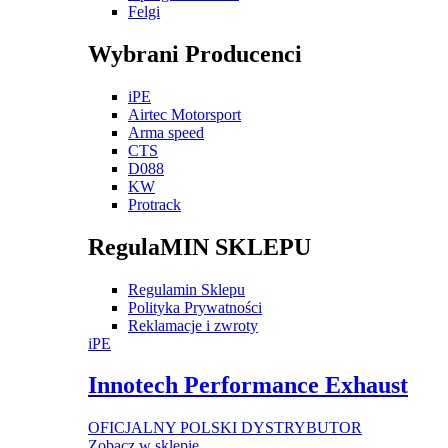
Felgi
Wybrani Producenci
iPE
Airtec Motorsport
Arma speed
CTS
D088
KW
Protrack
RegulaMIN SKLEPU
Regulamin Sklepu
Polityka Prywatności
Reklamacje i zwroty
iPE
Innotech Performance Exhaust
OFICJALNY POLSKI DYSTRYBUTOR
Zobacz w sklepie