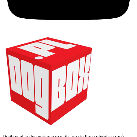
Dogbox.pl to dynamicznie rozwijająca się firma oferująca części