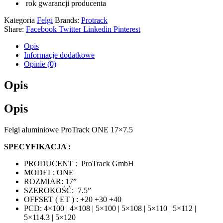
rok gwarancji producenta
Kategoria
Felgi
Brands:
Protrack
Share:
Facebook
Twitter
Linkedin
Pinterest
Opis
Informacje dodatkowe
Opinie (0)
Opis
Opis
Felgi aluminiowe ProTrack ONE 17×7.5
SPECYFIKACJA :
PRODUCENT : ProTrack GmbH
MODEL: ONE
ROZMIAR: 17”
SZEROKOŚĆ: 7.5”
OFFSET ( ET ) : +20 +30 +40
PCD: 4×100 | 4×108 | 5×100 | 5×108 | 5×110 | 5×112 |
5×114.3 | 5×120