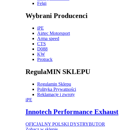
Felgi
Wybrani Producenci
iPE
Airtec Motorsport
Arma speed
CTS
D088
KW
Protrack
RegulaMIN SKLEPU
Regulamin Sklepu
Polityka Prywatności
Reklamacje i zwroty
iPE
Innotech Performance Exhaust
OFICJALNY POLSKI DYSTRYBUTOR
Zobacz w sklepie