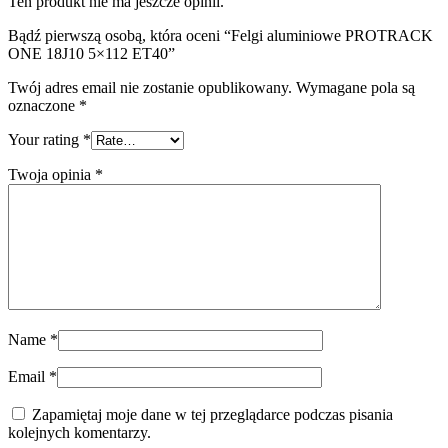
Ten produkt nie ma jeszcze opinii.
Bądź pierwszą osobą, która oceni “Felgi aluminiowe PROTRACK
ONE 18J10 5×112 ET40”
Twój adres email nie zostanie opublikowany.
Wymagane pola są
oznaczone
*
Your rating
*
Twoja opinia
*
Name
*
Email
*
Zapamiętaj moje dane w tej przeglądarce podczas pisania
kolejnych komentarzy.