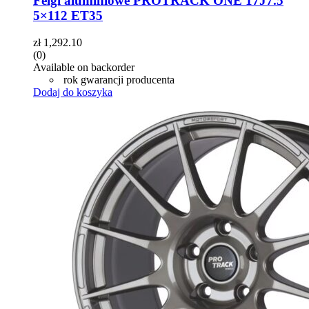
Felgi aluminiowe PROTRACK ONE 17J7.5
5×112 ET35
zł
1,292.10
(0)
Available on backorder
rok gwarancji producenta
Dodaj do koszyka