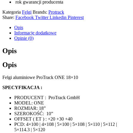
rok gwarancji producenta
Kategoria
Felgi
Brands:
Protrack
Share:
Facebook
Twitter
Linkedin
Pinterest
Opis
Informacje dodatkowe
Opinie (0)
Opis
Opis
Felgi aluminiowe ProTrack ONE 18×10
SPECYFIKACJA :
PRODUCENT : ProTrack GmbH
MODEL: ONE
ROZMIAR: 18”
SZEROKOŚĆ: 10”
OFFSET ( ET ) : +20 +30 +40
PCD: 4×100 | 4×108 | 5×100 | 5×108 | 5×110 | 5×112 |
5×114.3 | 5×120