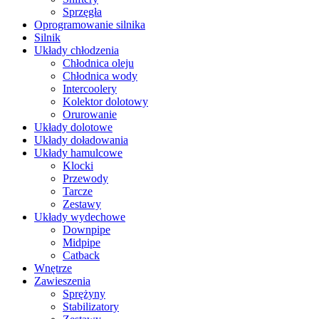
Sprzęgła
Oprogramowanie silnika
Silnik
Układy chłodzenia
Chłodnica oleju
Chłodnica wody
Intercoolery
Kolektor dolotowy
Orurowanie
Układy dolotowe
Układy doładowania
Układy hamulcowe
Klocki
Przewody
Tarcze
Zestawy
Układy wydechowe
Downpipe
Midpipe
Catback
Wnętrze
Zawieszenia
Sprężyny
Stabilizatory