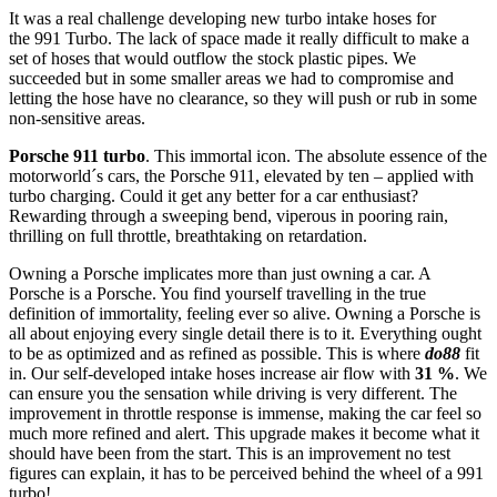
It was a real challenge developing new turbo intake hoses for
the 991 Turbo. The lack of space made it really difficult to make a
set of hoses that would outflow the stock plastic pipes. We
succeeded but in some smaller areas we had to compromise and
letting the hose have no clearance, so they will push or rub in some
non-sensitive areas.
Porsche 911 turbo
. This immortal icon. The absolute essence of the
motorworld´s cars, the Porsche 911, elevated by ten – applied with
turbo charging. Could it get any better for a car enthusiast?
Rewarding through a sweeping bend, viperous in pooring rain,
thrilling on full throttle, breathtaking on retardation.
Owning a Porsche implicates more than just owning a car. A
Porsche is a Porsche. You find yourself travelling in the true
definition of immortality, feeling ever so alive. Owning a Porsche is
all about enjoying every single detail there is to it. Everything ought
to be as optimized and as refined as possible. This is where
do88
fit
in. Our self-developed intake hoses increase air flow with
31 %
. We
can ensure you the sensation while driving is very different. The
improvement in throttle response is immense, making the car feel so
much more refined and alert. This upgrade makes it become what it
should have been from the start. This is an improvement no test
figures can explain, it has to be perceived behind the wheel of a 991
turbo!