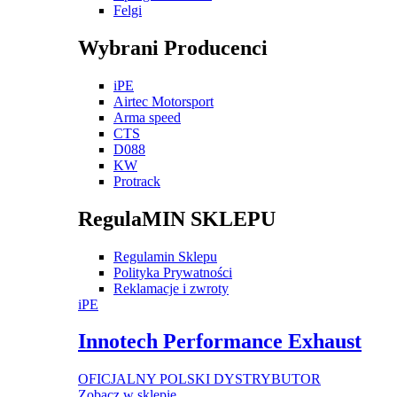
Felgi
Wybrani Producenci
iPE
Airtec Motorsport
Arma speed
CTS
D088
KW
Protrack
RegulaMIN SKLEPU
Regulamin Sklepu
Polityka Prywatności
Reklamacje i zwroty
iPE
Innotech Performance Exhaust
OFICJALNY POLSKI DYSTRYBUTOR
Zobacz w sklepie