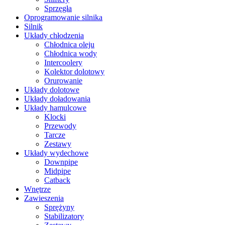
Sprzęgła
Oprogramowanie silnika
Silnik
Układy chłodzenia
Chłodnica oleju
Chłodnica wody
Intercoolery
Kolektor dolotowy
Orurowanie
Układy dolotowe
Układy doładowania
Układy hamulcowe
Klocki
Przewody
Tarcze
Zestawy
Układy wydechowe
Downpipe
Midpipe
Catback
Wnętrze
Zawieszenia
Sprężyny
Stabilizatory