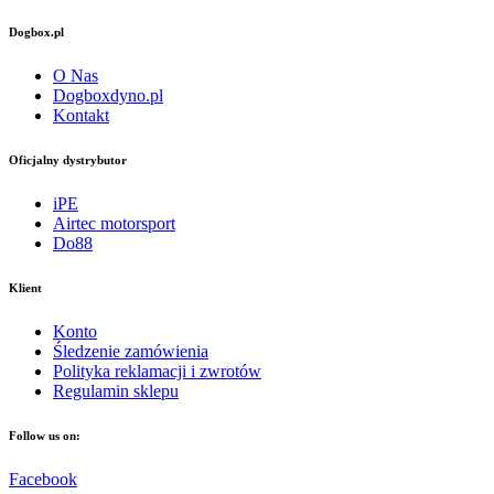
Dogbox.pl
O Nas
Dogboxdyno.pl
Kontakt
Oficjalny dystrybutor
iPE
Airtec motorsport
Do88
Klient
Konto
Śledzenie zamówienia
Polityka reklamacji i zwrotów
Regulamin sklepu
Follow us on:
Facebook