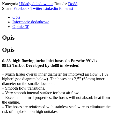
Kategoria
Układy doładowania
Brands:
Do88
Share:
Facebook
Twitter
Linkedin
Pinterest
Opis
Informacje dodatkowe
Opinie (0)
Opis
Opis
do88 high flowing
turbo
inlet hoses do
Porsche
991.1 /
991.2
Turbo
. Developed by do88 in Sweden!
– Much larger overall inner diameter for improved air flow, 31 %
higher! (see diagram below). The hoses has 2,5″ (63mm) inner
diameter on the smallet location.
– Smooth flow transitions.
– Very smooth internal surface for best air flow.
– Excellent thermal properties, the hoses will not absorb heat from
the engine.
– The hoses are reinforced with stainless steel wire to eliminate the
risk of implosion on high outtakes.