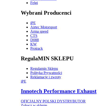
Felgi
Wybrani Producenci
iPE
Airtec Motorsport
Arma speed
CTS
D088
KW
Protrack
RegulaMIN SKLEPU
Regulamin Sklepu
Polityka Prywatności
Reklamacje i zwroty
iPE
Innotech Performance Exhaust
OFICJALNY POLSKI DYSTRYBUTOR
Zobacz w sklepie