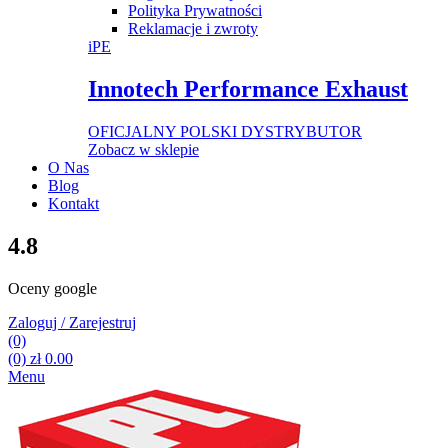
Polityka Prywatności
Reklamacje i zwroty
iPE
Innotech Performance Exhaust
OFICJALNY POLSKI DYSTRYBUTOR
Zobacz w sklepie
O Nas
Blog
Kontakt
4.8
Oceny google
Zaloguj / Zarejestruj
(0)
(0)
zł
0.00
Menu