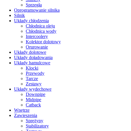
Sprzęgła
Oprogramowanie silnika
Silnik
Układy chłodzenia
Chłodnica oleju
Chłodnica wody
Intercoolery
Kolektor dolotowy
Orurowanie
Układy dolotowe
Układy doładowania
Układy hamulcowe
Klocki
Przewody
Tarcze
Zestawy
Układy wydechowe
Downpipe
Midpipe
Catback
Wnętrze
Zawieszenia
Sprężyny
Stabilizatory