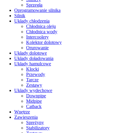
Sprzęgła
Oprogramowanie silnika
Silnik
Układy chłodzenia
Chłodnica oleju
Chłodnica wody
Intercoolery
Kolektor dolotowy
Orurowanie
Układy dolotowe
Układy doładowania
Układy hamulcowe
Klocki
Przewody
Tarcze
Zestawy
Układy wydechowe
Downpipe
Midpipe
Catback
Wnętrze
Zawieszenia
Sprężyny
Stabilizatory