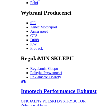
Felgi
Wybrani Producenci
iPE
Airtec Motorsport
Arma speed
CTS
D088
KW
Protrack
RegulaMIN SKLEPU
Regulamin Sklepu
Polityka Prywatności
Reklamacje i zwroty
iPE
Innotech Performance Exhaust
OFICJALNY POLSKI DYSTRYBUTOR
Zobacz w sklepie