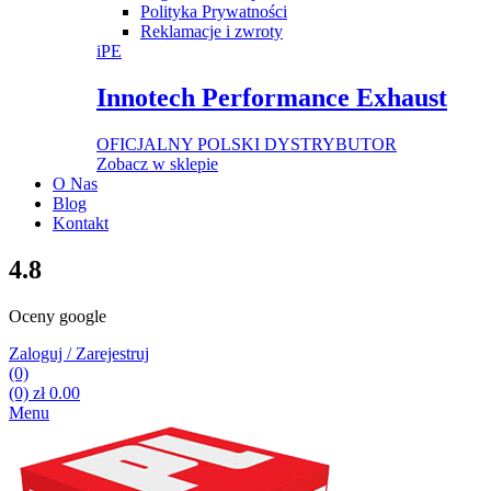
Polityka Prywatności
Reklamacje i zwroty
iPE
Innotech Performance Exhaust
OFICJALNY POLSKI DYSTRYBUTOR
Zobacz w sklepie
O Nas
Blog
Kontakt
4.8
Oceny google
Zaloguj / Zarejestruj
(0)
(0)
zł
0.00
Menu