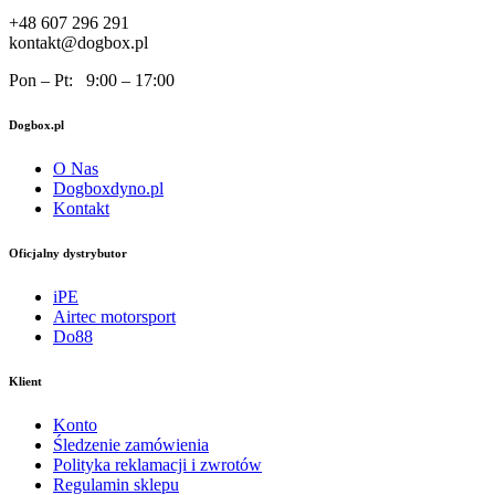
+48 607 296 291
kontakt@dogbox.pl
Pon – Pt: 9:00 – 17:00
Dogbox.pl
O Nas
Dogboxdyno.pl
Kontakt
Oficjalny dystrybutor
iPE
Airtec motorsport
Do88
Klient
Konto
Śledzenie zamówienia
Polityka reklamacji i zwrotów
Regulamin sklepu