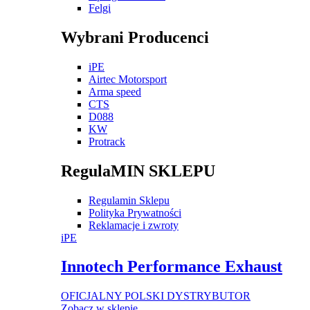
Felgi
Wybrani Producenci
iPE
Airtec Motorsport
Arma speed
CTS
D088
KW
Protrack
RegulaMIN SKLEPU
Regulamin Sklepu
Polityka Prywatności
Reklamacje i zwroty
iPE
Innotech Performance Exhaust
OFICJALNY POLSKI DYSTRYBUTOR
Zobacz w sklepie