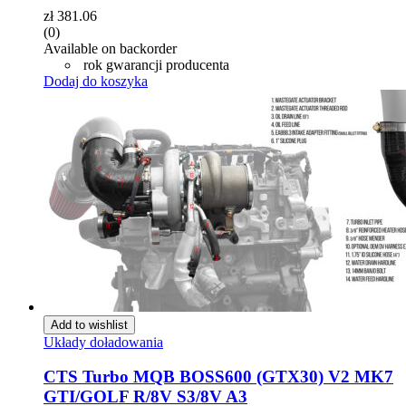
zł
381.06
(0)
Available on backorder
rok gwarancji producenta
Dodaj do koszyka
Add to wishlist
Układy doładowania
CTS Turbo MQB BOSS600 (GTX30) V2 MK7
GTI/GOLF R/8V S3/8V A3