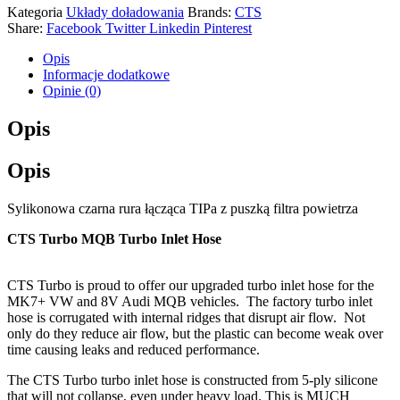
Kategoria
Układy doładowania
Brands:
CTS
Share:
Facebook
Twitter
Linkedin
Pinterest
Opis
Informacje dodatkowe
Opinie (0)
Opis
Opis
Sylikonowa czarna rura łącząca TIPa z puszką filtra powietrza
CTS Turbo MQB Turbo Inlet Hose
CTS Turbo is proud to offer our upgraded turbo inlet hose for the
MK7+ VW and 8V Audi MQB vehicles. The factory turbo inlet
hose is corrugated with internal ridges that disrupt air flow. Not
only do they reduce air flow, but the plastic can become weak over
time causing leaks and reduced performance.
The CTS Turbo turbo inlet hose is constructed from 5-ply silicone
that will not collapse, even under heavy load. This is MUCH