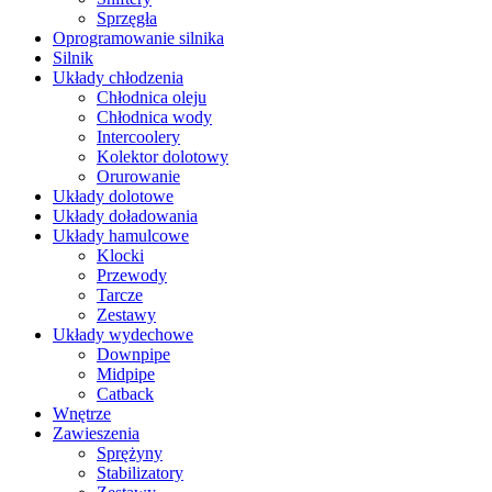
Sprzęgła
Oprogramowanie silnika
Silnik
Układy chłodzenia
Chłodnica oleju
Chłodnica wody
Intercoolery
Kolektor dolotowy
Orurowanie
Układy dolotowe
Układy doładowania
Układy hamulcowe
Klocki
Przewody
Tarcze
Zestawy
Układy wydechowe
Downpipe
Midpipe
Catback
Wnętrze
Zawieszenia
Sprężyny
Stabilizatory