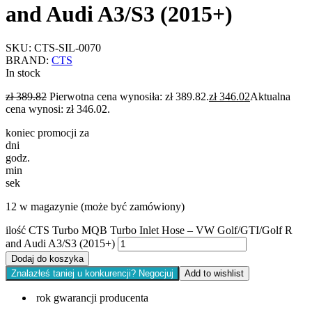
and Audi A3/S3 (2015+)
SKU:
CTS-SIL-0070
BRAND:
CTS
In stock
zł
389.82
Pierwotna cena wynosiła: zł 389.82.
zł
346.02
Aktualna
cena wynosi: zł 346.02.
koniec promocji za
dni
godz.
min
sek
12 w magazynie (może być zamówiony)
ilość CTS Turbo MQB Turbo Inlet Hose – VW Golf/GTI/Golf R
and Audi A3/S3 (2015+)
Dodaj do koszyka
Znalazłeś taniej u konkurencji? Negocjuj
Add to wishlist
rok gwarancji producenta