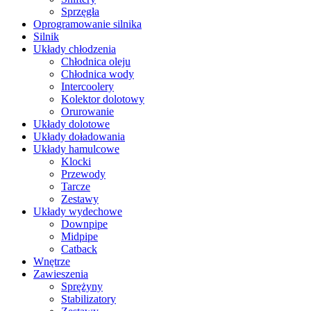
Sprzęgła
Oprogramowanie silnika
Silnik
Układy chłodzenia
Chłodnica oleju
Chłodnica wody
Intercoolery
Kolektor dolotowy
Orurowanie
Układy dolotowe
Układy doładowania
Układy hamulcowe
Klocki
Przewody
Tarcze
Zestawy
Układy wydechowe
Downpipe
Midpipe
Catback
Wnętrze
Zawieszenia
Sprężyny
Stabilizatory