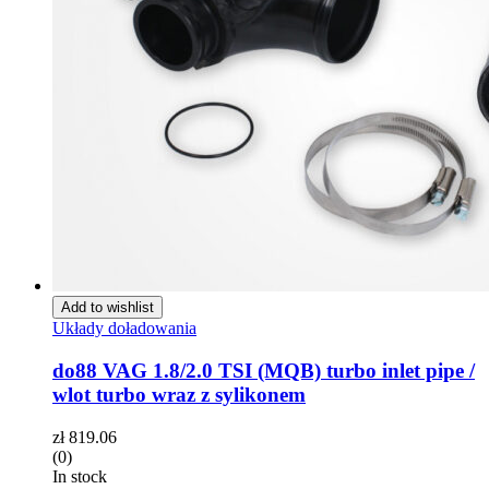
Add to wishlist
Układy doładowania
do88 VAG 1.8/2.0 TSI (MQB) turbo inlet pipe /
wlot turbo wraz z sylikonem
zł
819.06
(0)
In stock