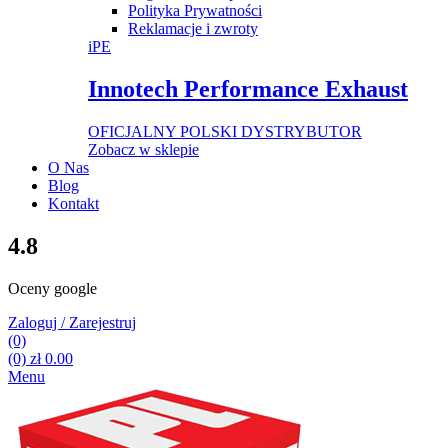
Polityka Prywatności
Reklamacje i zwroty
iPE
Innotech Performance Exhaust
OFICJALNY POLSKI DYSTRYBUTOR
Zobacz w sklepie
O Nas
Blog
Kontakt
4.8
Oceny google
Zaloguj / Zarejestruj
(0)
(0)
zł
0.00
Menu