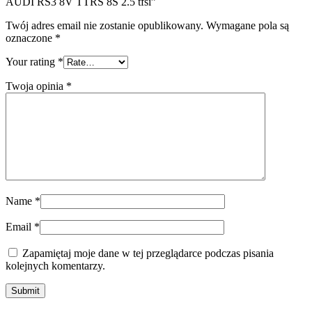
AUDI RS3 8V TTRS 8S 2.5 tfsi”
Twój adres email nie zostanie opublikowany.
Wymagane pola są
oznaczone
*
Your rating
*
Twoja opinia
*
Name
*
Email
*
Zapamiętaj moje dane w tej przeglądarce podczas pisania
kolejnych komentarzy.
Submit