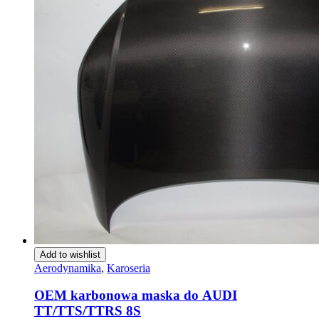
Add to wishlist
Aerodynamika
,
Karoseria
OEM karbonowa maska do АUDI
TT/TTS/TTRS 8S