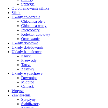
Sprzęgła
Oprogramowanie silnika
Silnik
Układy chłodzenia
Chłodnica oleju
Chłodnica wody
Intercoolery
Kolektor dolotowy
Orurowanie
Układy dolotowe
Układy doładowania
Układy hamulcowe
Klocki
Przewody
Tarcze
Zestawy
Układy wydechowe
Downpipe
Midpipe
Catback
Wnętrze
Zawieszenia
Sprężyny
Stabilizatory