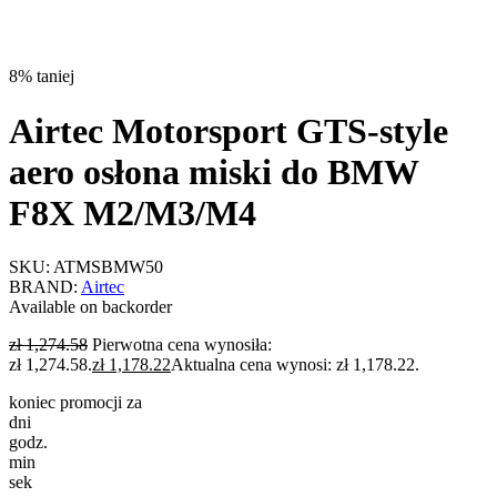
8% taniej
Airtec Motorsport GTS-style
aero osłona miski do BMW
F8X M2/M3/M4
SKU:
ATMSBMW50
BRAND:
Airtec
Available on backorder
zł
1,274.58
Pierwotna cena wynosiła:
zł 1,274.58.
zł
1,178.22
Aktualna cena wynosi: zł 1,178.22.
koniec promocji za
dni
godz.
min
sek