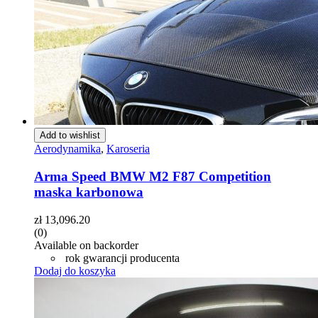
Add to wishlist
Aerodynamika
,
Karoseria
Arma Speed BMW M2 F87 Competition
maska karbonowa
zł
13,096.20
(0)
Available on backorder
rok gwarancji producenta
Dodaj do koszyka