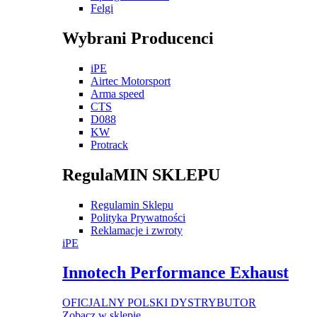
Felgi
Wybrani Producenci
iPE
Airtec Motorsport
Arma speed
CTS
D088
KW
Protrack
RegulaMIN SKLEPU
Regulamin Sklepu
Polityka Prywatności
Reklamacje i zwroty
iPE
Innotech Performance Exhaust
OFICJALNY POLSKI DYSTRYBUTOR
Zobacz w sklepie