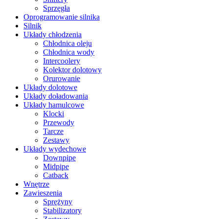
Sprzęgła
Oprogramowanie silnika
Silnik
Układy chłodzenia
Chłodnica oleju
Chłodnica wody
Intercoolery
Kolektor dolotowy
Orurowanie
Układy dolotowe
Układy doładowania
Układy hamulcowe
Klocki
Przewody
Tarcze
Zestawy
Układy wydechowe
Downpipe
Midpipe
Catback
Wnętrze
Zawieszenia
Sprężyny
Stabilizatory