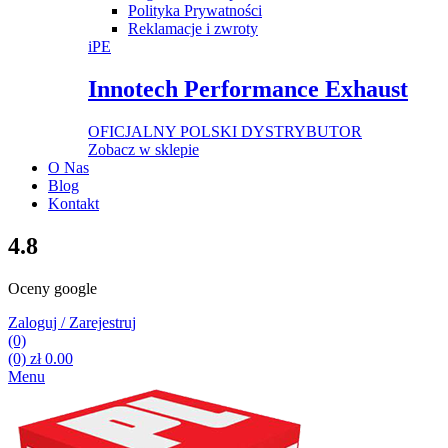
Polityka Prywatności
Reklamacje i zwroty
iPE
Innotech Performance Exhaust
OFICJALNY POLSKI DYSTRYBUTOR
Zobacz w sklepie
O Nas
Blog
Kontakt
4.8
Oceny google
Zaloguj / Zarejestruj
(0)
(0)
zł
0.00
Menu