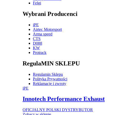
Felgi
Wybrani Producenci
iPE
Airtec Motorsport
Arma speed
CTS
D088
KW
Protrack
RegulaMIN SKLEPU
Regulamin Sklepu
Polityka Prywatności
Reklamacje i zwroty
iPE
Innotech Performance Exhaust
OFICJALNY POLSKI DYSTRYBUTOR
Zobacz w sklepie