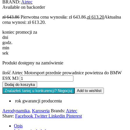
BRAND:
Airtec
Available on backorder
zł
643.86
Pierwotna cena wynosiła: zł 643.86.
zł
613.20
Aktualna
cena wynosi: zł 613.20.
koniec promocji za
dni
godz.
min
sek
Produkt dostępny na zamówienie
ilość Airtec Motorsport przednie prowadnice powietrza do BMW
E9X M3
Dodaj do koszyka
Znalazłeś taniej u konkurencji? Negocjuj
Add to wishlist
rok gwarancji producenta
Aerodynamika
,
Karoseria
Brands:
Airtec
Share:
Facebook
Twitter
Linkedin
Pinterest
Opis