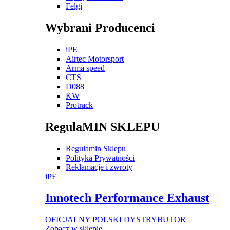
Felgi
Wybrani Producenci
iPE
Airtec Motorsport
Arma speed
CTS
D088
KW
Protrack
RegulaMIN SKLEPU
Regulamin Sklepu
Polityka Prywatności
Reklamacje i zwroty
iPE
Innotech Performance Exhaust
OFICJALNY POLSKI DYSTRYBUTOR
Zobacz w sklepie