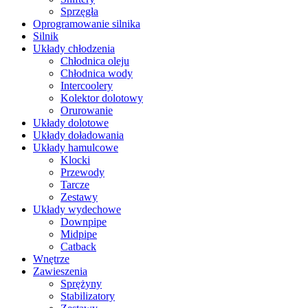
Sprzęgła
Oprogramowanie silnika
Silnik
Układy chłodzenia
Chłodnica oleju
Chłodnica wody
Intercoolery
Kolektor dolotowy
Orurowanie
Układy dolotowe
Układy doładowania
Układy hamulcowe
Klocki
Przewody
Tarcze
Zestawy
Układy wydechowe
Downpipe
Midpipe
Catback
Wnętrze
Zawieszenia
Sprężyny
Stabilizatory