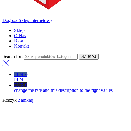
Dogbox Sklep internetowy
Sklep
O Nas
Blog
Kontakt
Search for:
SZUKAJ
PLN zł
PLN
EUR €
change the rate and this description to the right values
Koszyk
Zamknij