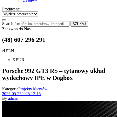
Zestawy
Producenci
Search for:
SZUKAJ
Zadzwoń do Nas
(48) 607 296 291
zł PLN
€ EUR
Porsche 992 GT3 RS – tytanowy układ
wydechowy IPE w Dogbox
Kategorie
Projekty klientów
2025-05-27
2025-12-15
By
admin