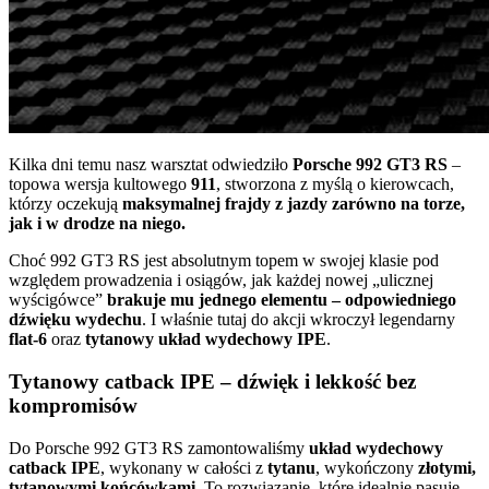
Kilka dni temu nasz warsztat odwiedziło
Porsche 992 GT3 RS
–
topowa wersja kultowego
911
, stworzona z myślą o kierowcach,
którzy oczekują
maksymalnej frajdy z jazdy zarówno na torze,
jak i w drodze na niego.
Choć 992 GT3 RS jest absolutnym topem w swojej klasie pod
względem prowadzenia i osiągów, jak każdej nowej „ulicznej
wyścigówce”
brakuje mu jednego elementu – odpowiedniego
dźwięku wydechu
. I właśnie tutaj do akcji wkroczył legendarny
flat-6
oraz
tytanowy układ wydechowy IPE
.
Tytanowy catback IPE – dźwięk i lekkość bez
kompromisów
Do Porsche 992 GT3 RS zamontowaliśmy
układ wydechowy
catback IPE
, wykonany w całości z
tytanu
, wykończony
złotymi,
tytanowymi końcówkami
. To rozwiązanie, które idealnie pasuje