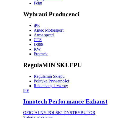
Felgi
Wybrani Producenci
iPE
Airtec Motorsport
Arma speed
CTS
D088
KW
Protrack
RegulaMIN SKLEPU
Regulamin Sklepu
Polityka Prywatności
Reklamacje i zwroty
iPE
Innotech Performance Exhaust
OFICJALNY POLSKI DYSTRYBUTOR
Zobacz w sklepie