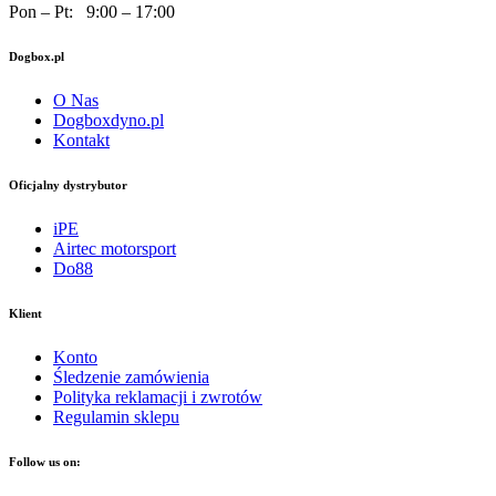
Pon – Pt: 9:00 – 17:00
Dogbox.pl
O Nas
Dogboxdyno.pl
Kontakt
Oficjalny dystrybutor
iPE
Airtec motorsport
Do88
Klient
Konto
Śledzenie zamówienia
Polityka reklamacji i zwrotów
Regulamin sklepu
Follow us on: