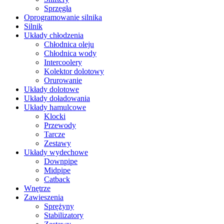
Sprzęgła
Oprogramowanie silnika
Silnik
Układy chłodzenia
Chłodnica oleju
Chłodnica wody
Intercoolery
Kolektor dolotowy
Orurowanie
Układy dolotowe
Układy doładowania
Układy hamulcowe
Klocki
Przewody
Tarcze
Zestawy
Układy wydechowe
Downpipe
Midpipe
Catback
Wnętrze
Zawieszenia
Sprężyny
Stabilizatory