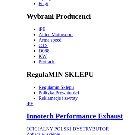
Felgi
Wybrani Producenci
iPE
Airtec Motorsport
Arma speed
CTS
D088
KW
Protrack
RegulaMIN SKLEPU
Regulamin Sklepu
Polityka Prywatności
Reklamacje i zwroty
iPE
Innotech Performance Exhaust
OFICJALNY POLSKI DYSTRYBUTOR
Zobacz w sklepie