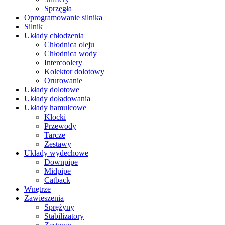
Sprzęgła
Oprogramowanie silnika
Silnik
Układy chłodzenia
Chłodnica oleju
Chłodnica wody
Intercoolery
Kolektor dolotowy
Orurowanie
Układy dolotowe
Układy doładowania
Układy hamulcowe
Klocki
Przewody
Tarcze
Zestawy
Układy wydechowe
Downpipe
Midpipe
Catback
Wnętrze
Zawieszenia
Sprężyny
Stabilizatory