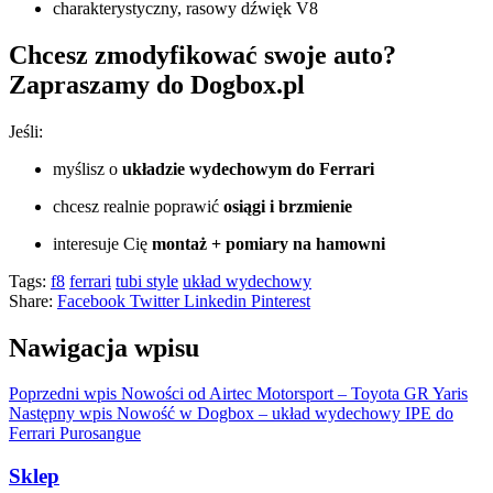
charakterystyczny, rasowy dźwięk V8
Chcesz zmodyfikować swoje auto?
Zapraszamy do Dogbox.pl
Jeśli:
myślisz o
układzie wydechowym do Ferrari
chcesz realnie poprawić
osiągi i brzmienie
interesuje Cię
montaż + pomiary na hamowni
Tags:
f8
ferrari
tubi style
układ wydechowy
Share:
Facebook
Twitter
Linkedin
Pinterest
Nawigacja wpisu
Poprzedni wpis
Nowości od Airtec Motorsport – Toyota GR Yaris
Następny wpis
Nowość w Dogbox – układ wydechowy IPE do
Ferrari Purosangue
Sklep