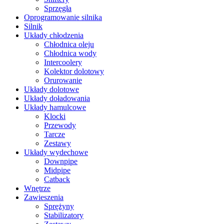
Sprzęgła
Oprogramowanie silnika
Silnik
Układy chłodzenia
Chłodnica oleju
Chłodnica wody
Intercoolery
Kolektor dolotowy
Orurowanie
Układy dolotowe
Układy doładowania
Układy hamulcowe
Klocki
Przewody
Tarcze
Zestawy
Układy wydechowe
Downpipe
Midpipe
Catback
Wnętrze
Zawieszenia
Sprężyny
Stabilizatory