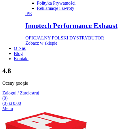
Polityka Prywatności
Reklamacje i zwroty
iPE
Innotech Performance Exhaust
OFICJALNY POLSKI DYSTRYBUTOR
Zobacz w sklepie
O Nas
Blog
Kontakt
4.8
Oceny google
Zaloguj / Zarejestruj
(0)
(0)
zł
0.00
Menu