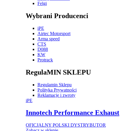
Felgi
Wybrani Producenci
iPE
Airtec Motorsport
Arma speed
CTS
D088
KW
Protrack
RegulaMIN SKLEPU
Regulamin Sklepu
Polityka Prywatności
Reklamacje i zwroty
iPE
Innotech Performance Exhaust
OFICJALNY POLSKI DYSTRYBUTOR
Zobacz w sklepie