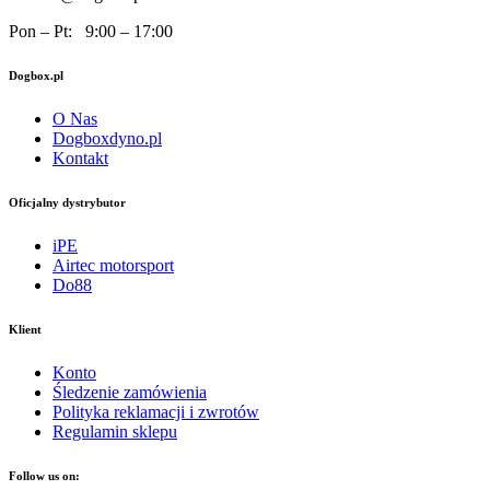
Pon – Pt: 9:00 – 17:00
Dogbox.pl
O Nas
Dogboxdyno.pl
Kontakt
Oficjalny dystrybutor
iPE
Airtec motorsport
Do88
Klient
Konto
Śledzenie zamówienia
Polityka reklamacji i zwrotów
Regulamin sklepu
Follow us on: