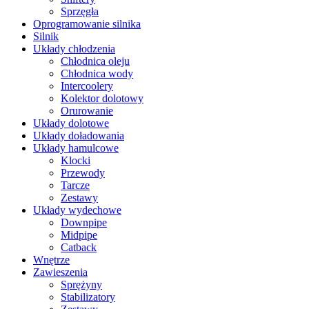
Sprzęgła
Oprogramowanie silnika
Silnik
Układy chłodzenia
Chłodnica oleju
Chłodnica wody
Intercoolery
Kolektor dolotowy
Orurowanie
Układy dolotowe
Układy doładowania
Układy hamulcowe
Klocki
Przewody
Tarcze
Zestawy
Układy wydechowe
Downpipe
Midpipe
Catback
Wnętrze
Zawieszenia
Sprężyny
Stabilizatory