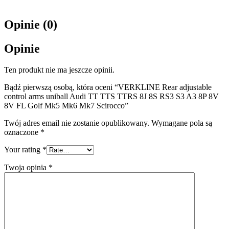
Opinie (0)
Opinie
Ten produkt nie ma jeszcze opinii.
Bądź pierwszą osobą, która oceni “VERKLINE Rear adjustable
control arms uniball Audi TT TTS TTRS 8J 8S RS3 S3 A3 8P 8V
8V FL Golf Mk5 Mk6 Mk7 Scirocco”
Twój adres email nie zostanie opublikowany.
Wymagane pola są
oznaczone
*
Your rating
*
Twoja opinia
*