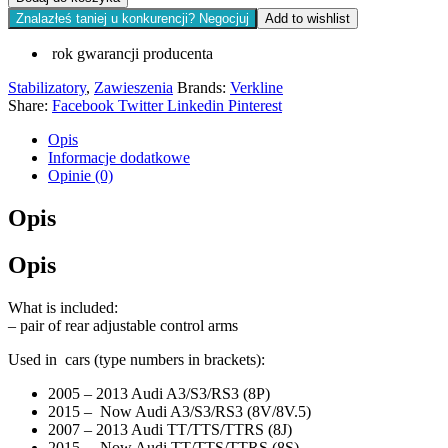
Znalazłeś taniej u konkurencji? Negocjuj
Add to wishlist
rok gwarancji producenta
Stabilizatory
,
Zawieszenia
Brands:
Verkline
Share:
Facebook
Twitter
Linkedin
Pinterest
Opis
Informacje dodatkowe
Opinie (0)
Opis
Opis
What is included:
– pair of rear adjustable control arms
Used in cars (type numbers in brackets):
2005 – 2013 Audi A3/S3/RS3 (8P)
2015 – Now Audi A3/S3/RS3 (8V/8V.5)
2007 – 2013 Audi TT/TTS/TTRS (8J)
2015 – Now Audi TT/TTS/TTRS (8S)