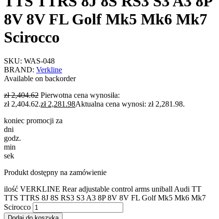
TTS TTRS 8J 8S RS3 S3 A3 8P
8V 8V FL Golf Mk5 Mk6 Mk7
Scirocco
SKU:
WAS-048
BRAND:
Verkline
Available on backorder
zł
2,404.62
Pierwotna cena wynosiła:
zł 2,404.62.
zł
2,281.98
Aktualna cena wynosi: zł 2,281.98.
koniec promocji za
dni
godz.
min
sek
Produkt dostępny na zamówienie
ilość VERKLINE Rear adjustable control arms uniball Audi TT
TTS TTRS 8J 8S RS3 S3 A3 8P 8V 8V FL Golf Mk5 Mk6 Mk7
Scirocco
Dodaj do koszyka