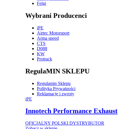
Felgi
Wybrani Producenci
iPE
Airtec Motorsport
Arma speed
CTS
D088
KW
Protrack
RegulaMIN SKLEPU
Regulamin Sklepu
Polityka Prywatności
Reklamacje i zwroty
iPE
Innotech Performance Exhaust
OFICJALNY POLSKI DYSTRYBUTOR
Zobacz w sklepie