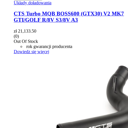
Układy doładowania
CTS Turbo MQB BOSS600 (GTX30) V2 MK7
GTI/GOLF R/8V S3/8V A3
zł
21,133.50
(0)
Out Of Stock
rok gwarancji producenta
Dowiedz się więcej