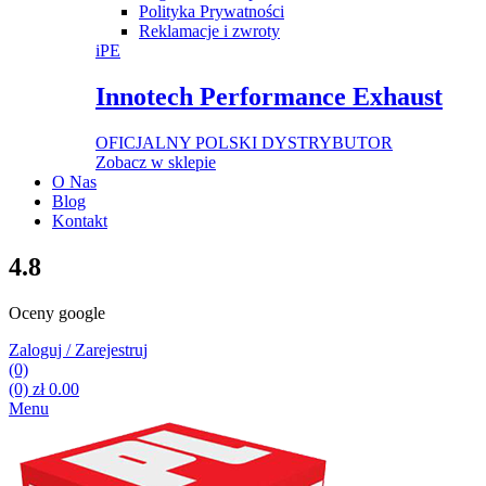
Polityka Prywatności
Reklamacje i zwroty
iPE
Innotech Performance Exhaust
OFICJALNY POLSKI DYSTRYBUTOR
Zobacz w sklepie
O Nas
Blog
Kontakt
4.8
Oceny google
Zaloguj / Zarejestruj
(0)
(0)
zł
0.00
Menu