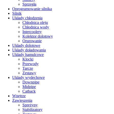
Sprzęgła
Oprogramowanie silnika
Silnik
Układy chłodzenia
Chłodnica oleju
Chłodnica wody
Intercoolery
Kolektor dolotowy
Orurowanie
Układy dolotowe
Układy doładowania
Układy hamulcowe
Klocki
Przewody
Tarcze
Zestawy
Układy wydechowe
Downpipe
Midpipe
Catback
Wnętrze
Zawieszenia
Sprężyny
Stabilizatory