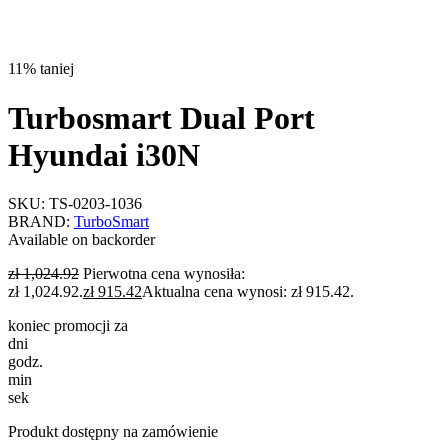
11% taniej
Turbosmart Dual Port
Hyundai i30N
SKU:
TS-0203-1036
BRAND:
TurboSmart
Available on backorder
zł
1,024.92
Pierwotna cena wynosiła:
zł 1,024.92.
zł
915.42
Aktualna cena wynosi: zł 915.42.
koniec promocji za
dni
godz.
min
sek
Produkt dostępny na zamówienie