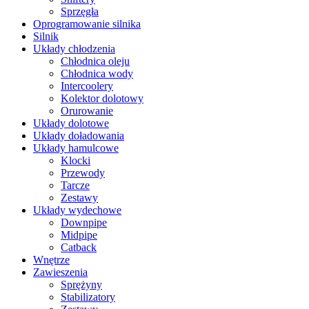
Sprzęgła
Oprogramowanie silnika
Silnik
Układy chłodzenia
Chłodnica oleju
Chłodnica wody
Intercoolery
Kolektor dolotowy
Orurowanie
Układy dolotowe
Układy doładowania
Układy hamulcowe
Klocki
Przewody
Tarcze
Zestawy
Układy wydechowe
Downpipe
Midpipe
Catback
Wnętrze
Zawieszenia
Sprężyny
Stabilizatory