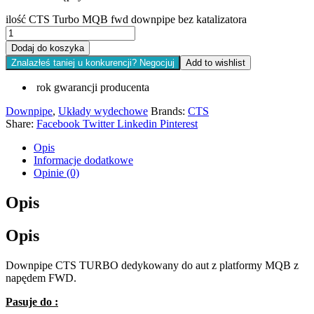
ilość CTS Turbo MQB fwd downpipe bez katalizatora
Dodaj do koszyka
Znalazłeś taniej u konkurencji? Negocjuj
Add to wishlist
rok gwarancji producenta
Downpipe
,
Układy wydechowe
Brands:
CTS
Share:
Facebook
Twitter
Linkedin
Pinterest
Opis
Informacje dodatkowe
Opinie (0)
Opis
Opis
Downpipe CTS TURBO dedykowany do aut z platformy MQB z
napędem FWD.
Pasuje do :