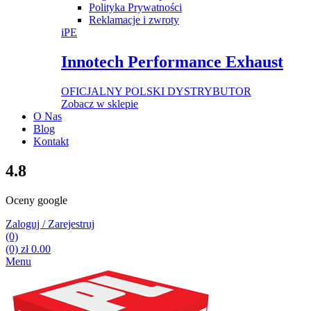
Polityka Prywatności
Reklamacje i zwroty
iPE
Innotech Performance Exhaust
OFICJALNY POLSKI DYSTRYBUTOR
Zobacz w sklepie
O Nas
Blog
Kontakt
4.8
Oceny google
Zaloguj / Zarejestruj
(0)
(0)
zł
0.00
Menu