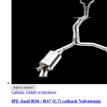
Add to wishlist
Catback
,
Układy wydechowe
IPE Audi RS6 / RS7 (C7) catback Valvetronic