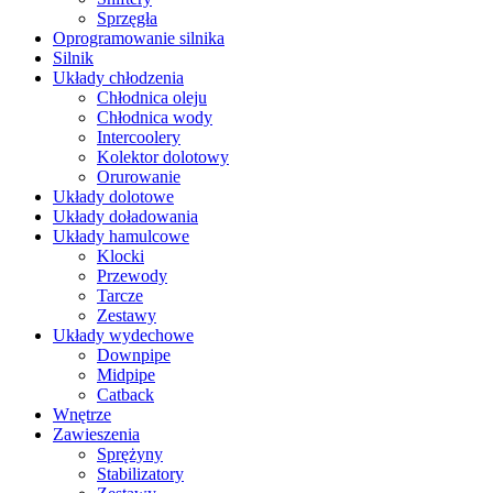
Sprzęgła
Oprogramowanie silnika
Silnik
Układy chłodzenia
Chłodnica oleju
Chłodnica wody
Intercoolery
Kolektor dolotowy
Orurowanie
Układy dolotowe
Układy doładowania
Układy hamulcowe
Klocki
Przewody
Tarcze
Zestawy
Układy wydechowe
Downpipe
Midpipe
Catback
Wnętrze
Zawieszenia
Sprężyny
Stabilizatory