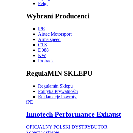
Felgi
Wybrani Producenci
iPE
Airtec Motorsport
Arma speed
CTS
D088
KW
Protrack
RegulaMIN SKLEPU
Regulamin Sklepu
Polityka Prywatności
Reklamacje i zwroty
iPE
Innotech Performance Exhaust
OFICJALNY POLSKI DYSTRYBUTOR
Zobacz w sklepie