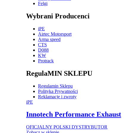
Felgi
Wybrani Producenci
iPE
Airtec Motorsport
Arma speed
CTS
D088
KW
Protrack
RegulaMIN SKLEPU
Regulamin Sklepu
Polityka Prywatności
Reklamacje i zwroty
iPE
Innotech Performance Exhaust
OFICJALNY POLSKI DYSTRYBUTOR
Zobacz w sklepie