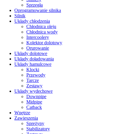
Sprzęgła
Oprogramowanie silnika
Silnik
Układy chłodzenia
Chłodnica oleju
Chłodnica wody
Intercoolery
Kolektor dolotowy
Orurowanie
Układy dolotowe
Układy doładowania
Układy hamulcowe
Klocki
Przewody
Tarcze
Zestawy
Układy wydechowe
Downpipe
Midpipe
Catback
Wnętrze
Zawieszenia
Sprężyny
Stabilizatory