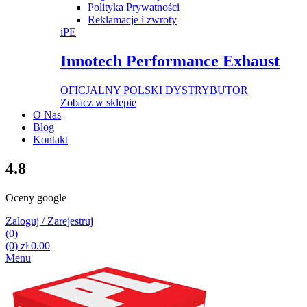
Polityka Prywatności
Reklamacje i zwroty
iPE
Innotech Performance Exhaust
OFICJALNY POLSKI DYSTRYBUTOR
Zobacz w sklepie
O Nas
Blog
Kontakt
4.8
Oceny google
Zaloguj / Zarejestruj
(0)
(0)
zł
0.00
Menu