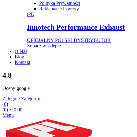
Polityka Prywatności
Reklamacje i zwroty
iPE
Innotech Performance Exhaust
OFICJALNY POLSKI DYSTRYBUTOR
Zobacz w sklepie
O Nas
Blog
Kontakt
4.8
Oceny google
Zaloguj / Zarejestruj
(0)
(0)
zł
0.00
Menu