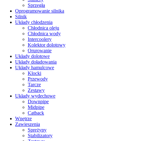
Sprzęgła
Oprogramowanie silnika
Silnik
Układy chłodzenia
Chłodnica oleju
Chłodnica wody
Intercoolery
Kolektor dolotowy
Orurowanie
Układy dolotowe
Układy doładowania
Układy hamulcowe
Klocki
Przewody
Tarcze
Zestawy
Układy wydechowe
Downpipe
Midpipe
Catback
Wnętrze
Zawieszenia
Sprężyny
Stabilizatory