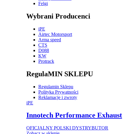
Felgi
Wybrani Producenci
iPE
Airtec Motorsport
Arma speed
CTS
D088
KW
Protrack
RegulaMIN SKLEPU
Regulamin Sklepu
Polityka Prywatności
Reklamacje i zwroty
iPE
Innotech Performance Exhaust
OFICJALNY POLSKI DYSTRYBUTOR
Zobacz w sklepie