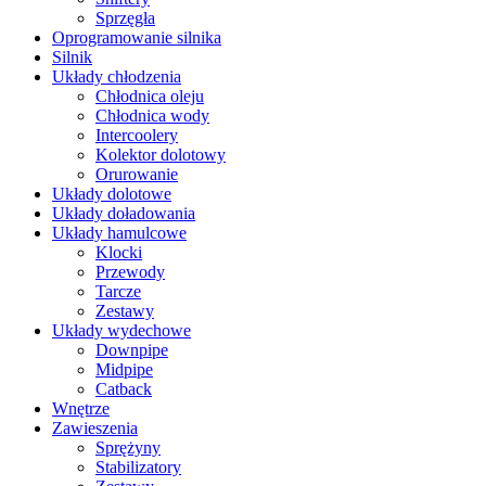
Sprzęgła
Oprogramowanie silnika
Silnik
Układy chłodzenia
Chłodnica oleju
Chłodnica wody
Intercoolery
Kolektor dolotowy
Orurowanie
Układy dolotowe
Układy doładowania
Układy hamulcowe
Klocki
Przewody
Tarcze
Zestawy
Układy wydechowe
Downpipe
Midpipe
Catback
Wnętrze
Zawieszenia
Sprężyny
Stabilizatory