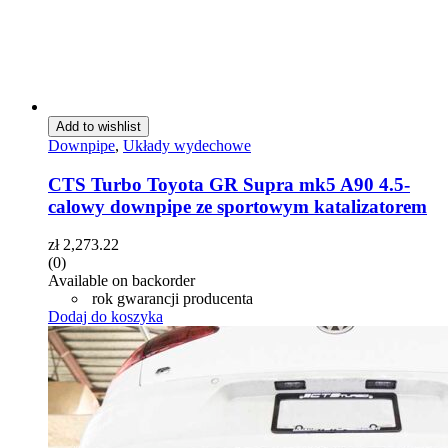
Add to wishlist
Downpipe
,
Układy wydechowe
CTS Turbo Toyota GR Supra mk5 A90 4.5-
calowy downpipe ze sportowym katalizatorem
zł
2,273.22
(0)
Available on backorder
rok gwarancji producenta
Dodaj do koszyka