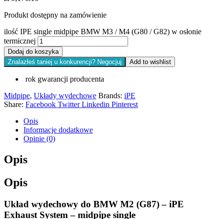
Produkt dostępny na zamówienie
ilość IPE single midpipe BMW M3 / M4 (G80 / G82) w osłonie
termicznej
Dodaj do koszyka
Znalazłeś taniej u konkurencji? Negocjuj
Add to wishlist
rok gwarancji producenta
Midpipe
,
Układy wydechowe
Brands:
iPE
Share:
Facebook
Twitter
Linkedin
Pinterest
Opis
Informacje dodatkowe
Opinie (0)
Opis
Opis
Układ wydechowy do
BMW M2 (G87)
– iPE
Exhaust System – midpipe single