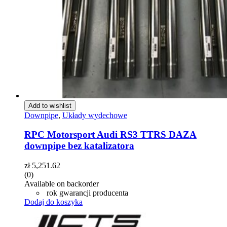
Add to wishlist
Downpipe
,
Układy wydechowe
RPC Motorsport Audi RS3 TTRS DAZA
downpipe bez katalizatora
zł
5,251.62
(0)
Available on backorder
rok gwarancji producenta
Dodaj do koszyka