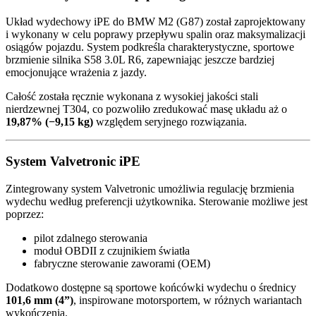
Układ wydechowy iPE do BMW M2 (G87) został zaprojektowany
i wykonany w celu poprawy przepływu spalin oraz maksymalizacji
osiągów pojazdu. System podkreśla charakterystyczne, sportowe
brzmienie silnika
S58 3.0L R6
, zapewniając jeszcze bardziej
emocjonujące wrażenia z jazdy.
Całość została ręcznie wykonana z wysokiej jakości stali
nierdzewnej T304, co pozwoliło zredukować masę układu aż o
19,87% (−9,15 kg)
względem seryjnego rozwiązania.
System Valvetronic iPE
Zintegrowany system Valvetronic umożliwia regulację brzmienia
wydechu według preferencji użytkownika. Sterowanie możliwe jest
poprzez:
pilot zdalnego sterowania
moduł OBDII z czujnikiem światła
fabryczne sterowanie zaworami (OEM)
Dodatkowo dostępne są sportowe końcówki wydechu o średnicy
101,6 mm (4”)
, inspirowane motorsportem, w różnych wariantach
wykończenia.