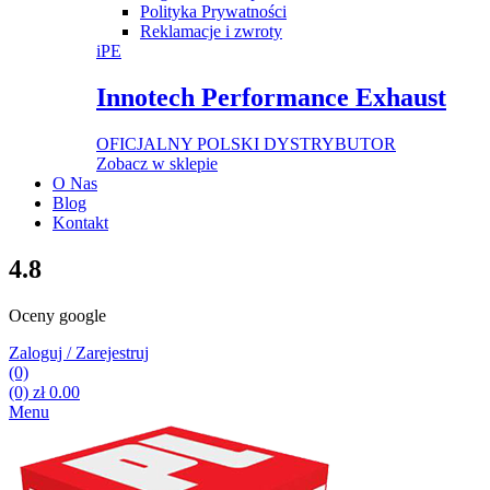
Polityka Prywatności
Reklamacje i zwroty
iPE
Innotech Performance Exhaust
OFICJALNY POLSKI DYSTRYBUTOR
Zobacz w sklepie
O Nas
Blog
Kontakt
4.8
Oceny google
Zaloguj / Zarejestruj
(0)
(0)
zł
0.00
Menu