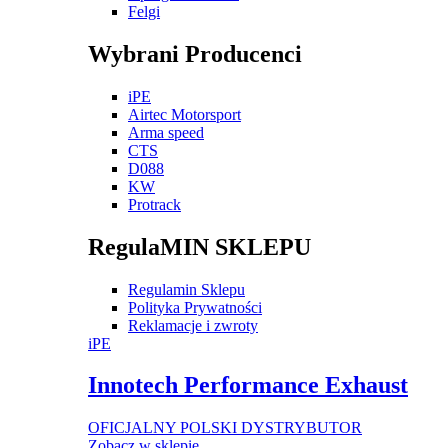
Felgi
Wybrani Producenci
iPE
Airtec Motorsport
Arma speed
CTS
D088
KW
Protrack
RegulaMIN SKLEPU
Regulamin Sklepu
Polityka Prywatności
Reklamacje i zwroty
iPE
Innotech Performance Exhaust
OFICJALNY POLSKI DYSTRYBUTOR
Zobacz w sklepie