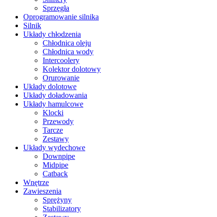
Sprzęgła
Oprogramowanie silnika
Silnik
Układy chłodzenia
Chłodnica oleju
Chłodnica wody
Intercoolery
Kolektor dolotowy
Orurowanie
Układy dolotowe
Układy doładowania
Układy hamulcowe
Klocki
Przewody
Tarcze
Zestawy
Układy wydechowe
Downpipe
Midpipe
Catback
Wnętrze
Zawieszenia
Sprężyny
Stabilizatory