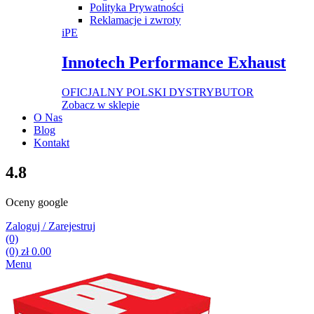
Polityka Prywatności
Reklamacje i zwroty
iPE
Innotech Performance Exhaust
OFICJALNY POLSKI DYSTRYBUTOR
Zobacz w sklepie
O Nas
Blog
Kontakt
4.8
Oceny google
Zaloguj / Zarejestruj
(0)
(0)
zł
0.00
Menu