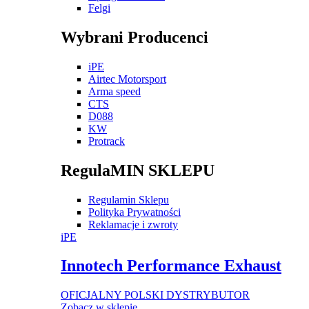
Felgi
Wybrani Producenci
iPE
Airtec Motorsport
Arma speed
CTS
D088
KW
Protrack
RegulaMIN SKLEPU
Regulamin Sklepu
Polityka Prywatności
Reklamacje i zwroty
iPE
Innotech Performance Exhaust
OFICJALNY POLSKI DYSTRYBUTOR
Zobacz w sklepie