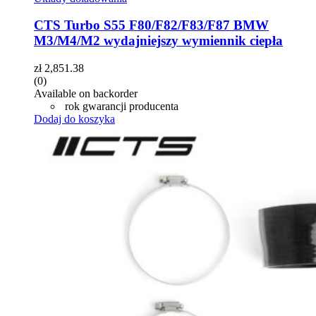
CTS Turbo S55 F80/F82/F83/F87 BMW
M3/M4/M2 wydajniejszy wymiennik ciepła
zł
2,851.38
(0)
Available on backorder
rok gwarancji producenta
Dodaj do koszyka