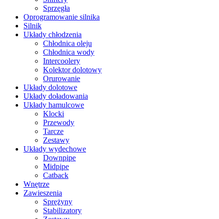
Sprzęgła
Oprogramowanie silnika
Silnik
Układy chłodzenia
Chłodnica oleju
Chłodnica wody
Intercoolery
Kolektor dolotowy
Orurowanie
Układy dolotowe
Układy doładowania
Układy hamulcowe
Klocki
Przewody
Tarcze
Zestawy
Układy wydechowe
Downpipe
Midpipe
Catback
Wnętrze
Zawieszenia
Sprężyny
Stabilizatory