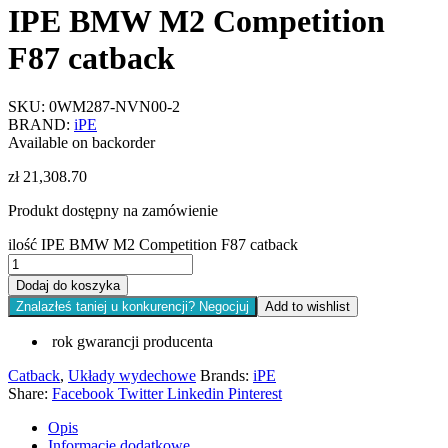
IPE BMW M2 Competition
F87 catback
SKU:
0WM287-NVN00-2
BRAND:
iPE
Available on backorder
zł
21,308.70
Produkt dostępny na zamówienie
ilość IPE BMW M2 Competition F87 catback
Dodaj do koszyka
Znalazłeś taniej u konkurencji? Negocjuj
Add to wishlist
rok gwarancji producenta
Catback
,
Układy wydechowe
Brands:
iPE
Share:
Facebook
Twitter
Linkedin
Pinterest
Opis
Informacje dodatkowe