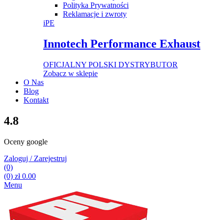
Polityka Prywatności
Reklamacje i zwroty
iPE
Innotech Performance Exhaust
OFICJALNY POLSKI DYSTRYBUTOR
Zobacz w sklepie
O Nas
Blog
Kontakt
4.8
Oceny google
Zaloguj / Zarejestruj
(0)
(0)
zł
0.00
Menu