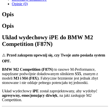
Opinie (0)
Opis
Opis
Układ wydechowy iPE do BMW M2
Competition (F87N)
⚠️
Przed zakupem upewnij się, czy Twoje auto posiada system
OPF.
BMW M2 Competition (F87N)
to rasowe M-Performance,
napędzane podwójnie doładowanym silnikiem
S55
, znanym z
modeli
M3 i M4 (F8X)
. Fabryczne brzmienie jest jednak zbyt
stonowane i nie oddaje pełnego potencjału tej jednostki.
Układ wydechowy
iPE
został zaprojektowany, aby wydobyć
agresywny, emocjonujący dźwięk
, na jaki zasługuje M2
Competition.