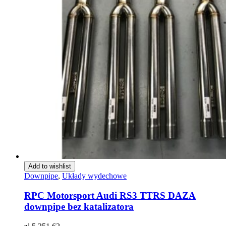
Add to wishlist
Downpipe
,
Układy wydechowe
RPC Motorsport Audi RS3 TTRS DAZA
downpipe bez katalizatora