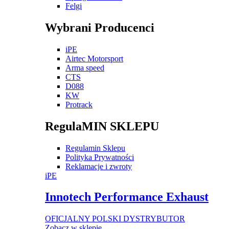
Felgi
Wybrani Producenci
iPE
Airtec Motorsport
Arma speed
CTS
D088
KW
Protrack
RegulaMIN SKLEPU
Regulamin Sklepu
Polityka Prywatności
Reklamacje i zwroty
iPE
Innotech Performance Exhaust
OFICJALNY POLSKI DYSTRYBUTOR
Zobacz w sklepie