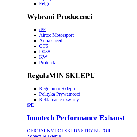
Felgi
Wybrani Producenci
iPE
Airtec Motorsport
Arma speed
CTS
D088
KW
Protrack
RegulaMIN SKLEPU
Regulamin Sklepu
Polityka Prywatności
Reklamacje i zwroty
iPE
Innotech Performance Exhaust
OFICJALNY POLSKI DYSTRYBUTOR
Zobacz w sklepie