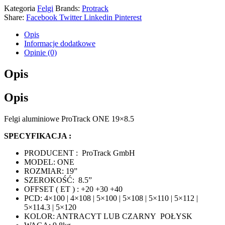
Kategoria
Felgi
Brands:
Protrack
Share:
Facebook
Twitter
Linkedin
Pinterest
Opis
Informacje dodatkowe
Opinie (0)
Opis
Opis
Felgi aluminiowe ProTrack ONE 19×8.5
SPECYFIKACJA :
PRODUCENT : ProTrack GmbH
MODEL: ONE
ROZMIAR: 19”
SZEROKOŚĆ: 8.5”
OFFSET ( ET ) : +20 +30 +40
PCD: 4×100 | 4×108 | 5×100 | 5×108 | 5×110 | 5×112 |
5×114.3 | 5×120
KOLOR: ANTRACYT LUB CZARNY POŁYSK