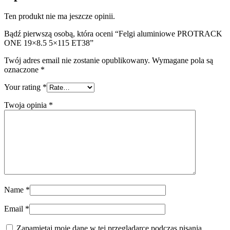
Ten produkt nie ma jeszcze opinii.
Bądź pierwszą osobą, która oceni “Felgi aluminiowe PROTRACK
ONE 19×8.5 5×115 ET38”
Twój adres email nie zostanie opublikowany.
Wymagane pola są
oznaczone
*
Your rating
*
Twoja opinia
*
Name
*
Email
*
Zapamiętaj moje dane w tej przeglądarce podczas pisania