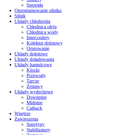
Sprzęgła
Oprogramowanie silnika
Silnik
Układy chłodzenia
Chłodnica oleju
Chłodnica wody
Intercoolery
Kolektor dolotowy
Orurowanie
Układy dolotowe
Układy doładowania
Układy hamulcowe
Klocki
Przewody
Tarcze
Zestawy
Układy wydechowe
Downpipe
Midpipe
Catback
Wnętrze
Zawieszenia
Sprężyny
Stabilizatory