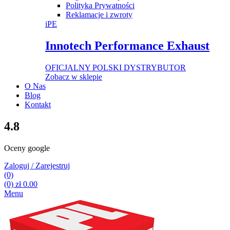
Polityka Prywatności
Reklamacje i zwroty
iPE
Innotech Performance Exhaust
OFICJALNY POLSKI DYSTRYBUTOR
Zobacz w sklepie
O Nas
Blog
Kontakt
4.8
Oceny google
Zaloguj / Zarejestruj
(0)
(0)
zł
0.00
Menu