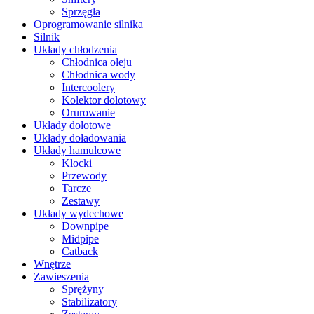
Sprzęgła
Oprogramowanie silnika
Silnik
Układy chłodzenia
Chłodnica oleju
Chłodnica wody
Intercoolery
Kolektor dolotowy
Orurowanie
Układy dolotowe
Układy doładowania
Układy hamulcowe
Klocki
Przewody
Tarcze
Zestawy
Układy wydechowe
Downpipe
Midpipe
Catback
Wnętrze
Zawieszenia
Sprężyny
Stabilizatory