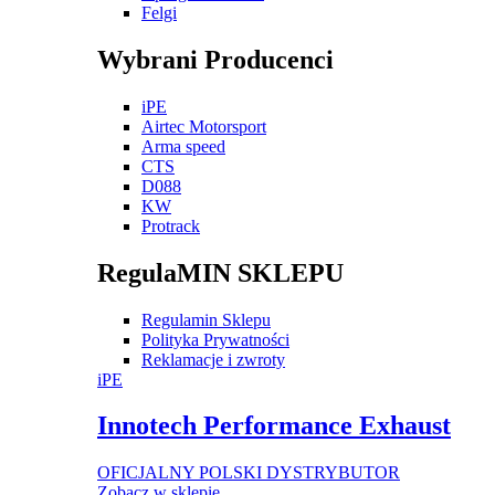
Felgi
Wybrani Producenci
iPE
Airtec Motorsport
Arma speed
CTS
D088
KW
Protrack
RegulaMIN SKLEPU
Regulamin Sklepu
Polityka Prywatności
Reklamacje i zwroty
iPE
Innotech Performance Exhaust
OFICJALNY POLSKI DYSTRYBUTOR
Zobacz w sklepie