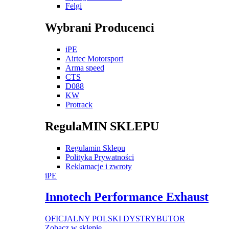
Felgi
Wybrani Producenci
iPE
Airtec Motorsport
Arma speed
CTS
D088
KW
Protrack
RegulaMIN SKLEPU
Regulamin Sklepu
Polityka Prywatności
Reklamacje i zwroty
iPE
Innotech Performance Exhaust
OFICJALNY POLSKI DYSTRYBUTOR
Zobacz w sklepie