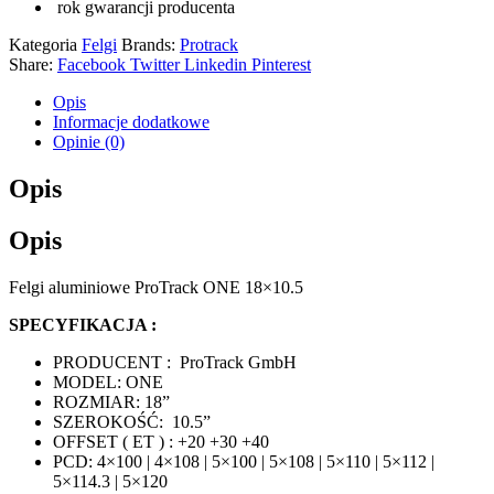
rok gwarancji producenta
Kategoria
Felgi
Brands:
Protrack
Share:
Facebook
Twitter
Linkedin
Pinterest
Opis
Informacje dodatkowe
Opinie (0)
Opis
Opis
Felgi aluminiowe ProTrack ONE 18×10.5
SPECYFIKACJA :
PRODUCENT : ProTrack GmbH
MODEL: ONE
ROZMIAR: 18”
SZEROKOŚĆ: 10.5”
OFFSET ( ET ) : +20 +30 +40
PCD: 4×100 | 4×108 | 5×100 | 5×108 | 5×110 | 5×112 |
5×114.3 | 5×120