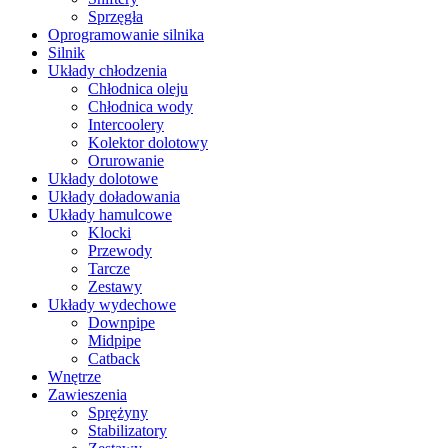
Sprzęgła
Oprogramowanie silnika
Silnik
Układy chłodzenia
Chłodnica oleju
Chłodnica wody
Intercoolery
Kolektor dolotowy
Orurowanie
Układy dolotowe
Układy doładowania
Układy hamulcowe
Klocki
Przewody
Tarcze
Zestawy
Układy wydechowe
Downpipe
Midpipe
Catback
Wnętrze
Zawieszenia
Sprężyny
Stabilizatory