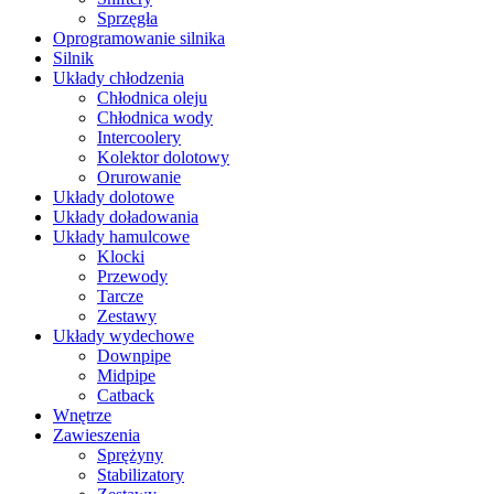
Sprzęgła
Oprogramowanie silnika
Silnik
Układy chłodzenia
Chłodnica oleju
Chłodnica wody
Intercoolery
Kolektor dolotowy
Orurowanie
Układy dolotowe
Układy doładowania
Układy hamulcowe
Klocki
Przewody
Tarcze
Zestawy
Układy wydechowe
Downpipe
Midpipe
Catback
Wnętrze
Zawieszenia
Sprężyny
Stabilizatory