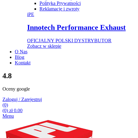
Polityka Prywatności
Reklamacje i zwroty
iPE
Innotech Performance Exhaust
OFICJALNY POLSKI DYSTRYBUTOR
Zobacz w sklepie
O Nas
Blog
Kontakt
4.8
Oceny google
Zaloguj / Zarejestruj
(0)
(0)
zł
0.00
Menu