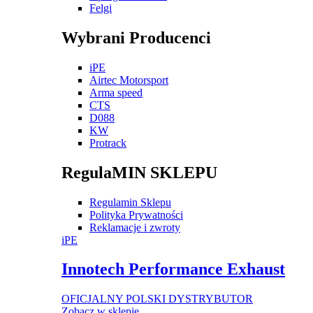
Felgi
Wybrani Producenci
iPE
Airtec Motorsport
Arma speed
CTS
D088
KW
Protrack
RegulaMIN SKLEPU
Regulamin Sklepu
Polityka Prywatności
Reklamacje i zwroty
iPE
Innotech Performance Exhaust
OFICJALNY POLSKI DYSTRYBUTOR
Zobacz w sklepie