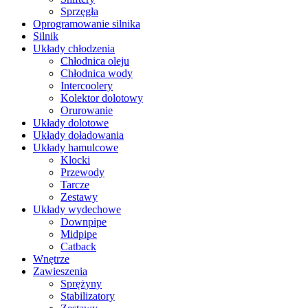
Sprzęgła
Oprogramowanie silnika
Silnik
Układy chłodzenia
Chłodnica oleju
Chłodnica wody
Intercoolery
Kolektor dolotowy
Orurowanie
Układy dolotowe
Układy doładowania
Układy hamulcowe
Klocki
Przewody
Tarcze
Zestawy
Układy wydechowe
Downpipe
Midpipe
Catback
Wnętrze
Zawieszenia
Sprężyny
Stabilizatory