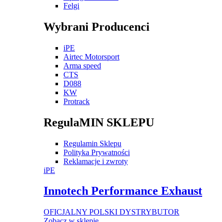
Felgi
Wybrani Producenci
iPE
Airtec Motorsport
Arma speed
CTS
D088
KW
Protrack
RegulaMIN SKLEPU
Regulamin Sklepu
Polityka Prywatności
Reklamacje i zwroty
iPE
Innotech Performance Exhaust
OFICJALNY POLSKI DYSTRYBUTOR
Zobacz w sklepie