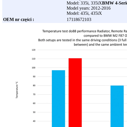
Model: 335i, 335iX
BMW 4-Serie
Model years: 2012-2016
Model: 435i, 435iX
OEM nr części :
17118672103