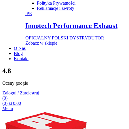
Polityka Prywatności
Reklamacje i zwroty
iPE
Innotech Performance Exhaust
OFICJALNY POLSKI DYSTRYBUTOR
Zobacz w sklepie
O Nas
Blog
Kontakt
4.8
Oceny google
Zaloguj / Zarejestruj
(0)
(0)
zł
0.00
Menu