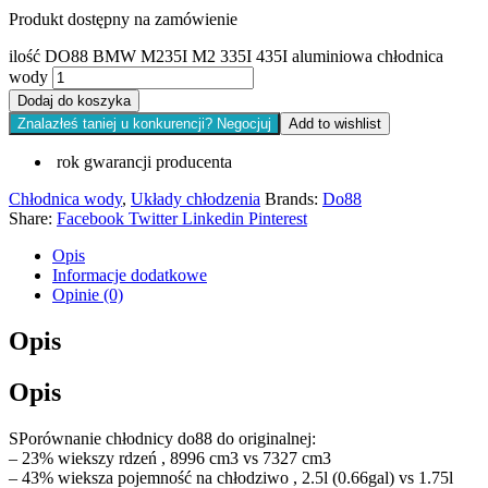
Produkt dostępny na zamówienie
ilość DO88 BMW M235I M2 335I 435I aluminiowa chłodnica
wody
Dodaj do koszyka
Znalazłeś taniej u konkurencji? Negocjuj
Add to wishlist
rok gwarancji producenta
Chłodnica wody
,
Układy chłodzenia
Brands:
Do88
Share:
Facebook
Twitter
Linkedin
Pinterest
Opis
Informacje dodatkowe
Opinie (0)
Opis
Opis
SPorównanie chłodnicy do88 do originalnej:
– 23% wiekszy rdzeń , 8996 cm3 vs 7327 cm3
– 43% wieksza pojemność na chłodziwo , 2.5l (0.66gal) vs 1.75l