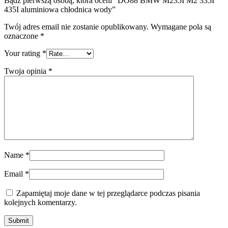
Bądź pierwszą osobą, która oceni “DO88 BMW M235I M2 335I
435I aluminiowa chłodnica wody”
Twój adres email nie zostanie opublikowany.
Wymagane pola są
oznaczone
*
Your rating
*
Twoja opinia
*
Name
*
Email
*
Zapamiętaj moje dane w tej przeglądarce podczas pisania
kolejnych komentarzy.
Submit