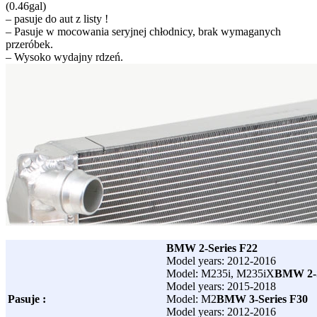
(0.46gal)
– pasuje do aut z listy !
– Pasuje w mocowania seryjnej chłodnicy, brak wymaganych
przeróbek.
– Wysoko wydajny rdzeń.
BMW 2-Series F22
Model years: 2012-2016
Model: M235i, M235iX
BMW 2-S
Model years: 2015-2018
Pasuje :
Model: M2
BMW 3-Series F30
Model years: 2012-2016