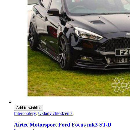
Add to wishlist
Intercoolery
,
Układy chłodzenia
Airtec Motorsport Ford Focus mk3 ST-D