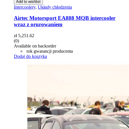
Add to wishlist
Intercoolery
,
Układy chłodzenia
Airtec Motorsport EA888 MQB intercooler
wraz z orurowaniem
zł
5,251.62
(0)
Available on backorder
rok gwarancji producenta
Dodaj do koszyka