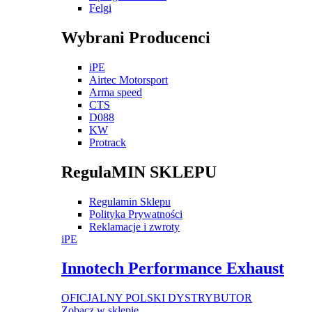
Felgi
Wybrani Producenci
iPE
Airtec Motorsport
Arma speed
CTS
D088
KW
Protrack
RegulaMIN SKLEPU
Regulamin Sklepu
Polityka Prywatności
Reklamacje i zwroty
iPE
Innotech Performance Exhaust
OFICJALNY POLSKI DYSTRYBUTOR
Zobacz w sklepie