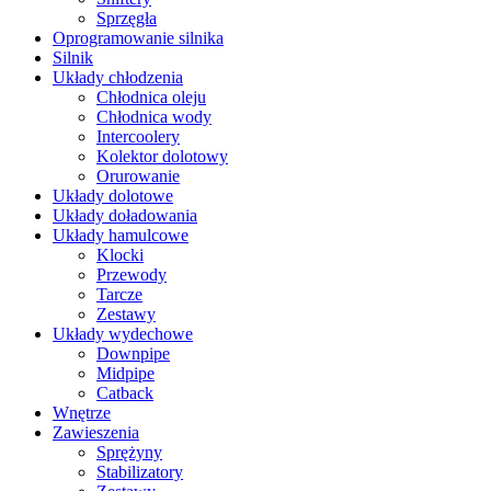
Sprzęgła
Oprogramowanie silnika
Silnik
Układy chłodzenia
Chłodnica oleju
Chłodnica wody
Intercoolery
Kolektor dolotowy
Orurowanie
Układy dolotowe
Układy doładowania
Układy hamulcowe
Klocki
Przewody
Tarcze
Zestawy
Układy wydechowe
Downpipe
Midpipe
Catback
Wnętrze
Zawieszenia
Sprężyny
Stabilizatory