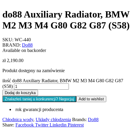
do88 Auxiliary Radiator, BMW
M2 M3 M4 G80 G82 G87 (S58)
SKU:
WC-440
BRAND:
Do88
Available on backorder
zł
2,190.00
Produkt dostępny na zamówienie
ilość do88 Auxiliary Radiator, BMW M2 M3 M4 G80 G82 G87
(S58)
Dodaj do koszyka
Znalazłeś taniej u konkurencji? Negocjuj
Add to wishlist
rok gwarancji producenta
Chłodnica wody
,
Układy chłodzenia
Brands:
Do88
Share:
Facebook
Twitter
Linkedin
Pinterest