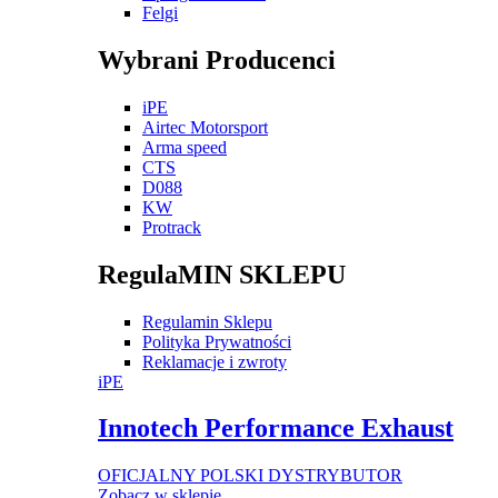
Felgi
Wybrani Producenci
iPE
Airtec Motorsport
Arma speed
CTS
D088
KW
Protrack
RegulaMIN SKLEPU
Regulamin Sklepu
Polityka Prywatności
Reklamacje i zwroty
iPE
Innotech Performance Exhaust
OFICJALNY POLSKI DYSTRYBUTOR
Zobacz w sklepie