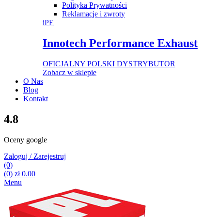
Polityka Prywatności
Reklamacje i zwroty
iPE
Innotech Performance Exhaust
OFICJALNY POLSKI DYSTRYBUTOR
Zobacz w sklepie
O Nas
Blog
Kontakt
4.8
Oceny google
Zaloguj / Zarejestruj
(0)
(0)
zł
0.00
Menu