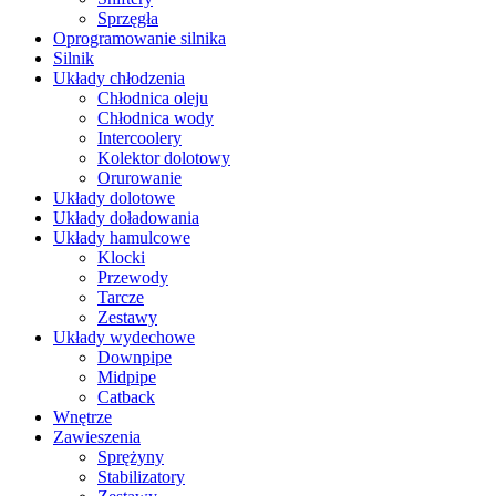
Sprzęgła
Oprogramowanie silnika
Silnik
Układy chłodzenia
Chłodnica oleju
Chłodnica wody
Intercoolery
Kolektor dolotowy
Orurowanie
Układy dolotowe
Układy doładowania
Układy hamulcowe
Klocki
Przewody
Tarcze
Zestawy
Układy wydechowe
Downpipe
Midpipe
Catback
Wnętrze
Zawieszenia
Sprężyny
Stabilizatory