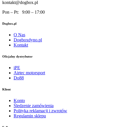
kontakt@dogbox.pl
Pon – Pt: 9:00 – 17:00
Dogbox.pl
O Nas
Dogboxdyno.pl
Kontakt
Oficjalny dystrybutor
iPE
Airtec motorsport
Do88
Klient
Konto
Śledzenie zamówienia
Polityka reklamacji i zwrotów
Regulamin sklepu