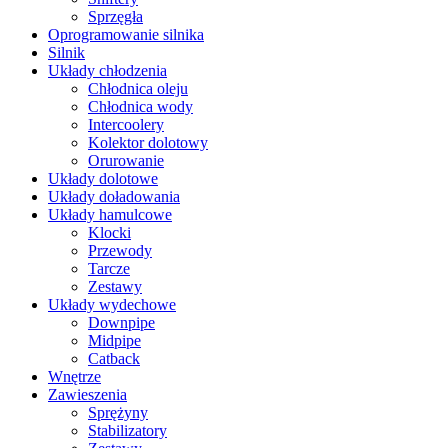
Sprzęgła
Oprogramowanie silnika
Silnik
Układy chłodzenia
Chłodnica oleju
Chłodnica wody
Intercoolery
Kolektor dolotowy
Orurowanie
Układy dolotowe
Układy doładowania
Układy hamulcowe
Klocki
Przewody
Tarcze
Zestawy
Układy wydechowe
Downpipe
Midpipe
Catback
Wnętrze
Zawieszenia
Sprężyny
Stabilizatory