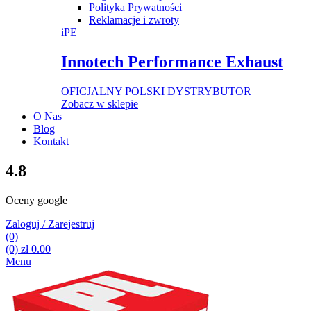
Polityka Prywatności
Reklamacje i zwroty
iPE
Innotech Performance Exhaust
OFICJALNY POLSKI DYSTRYBUTOR
Zobacz w sklepie
O Nas
Blog
Kontakt
4.8
Oceny google
Zaloguj / Zarejestruj
(0)
(0)
zł
0.00
Menu