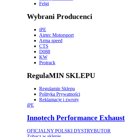
Felgi
Wybrani Producenci
iPE
Airtec Motorsport
Arma speed
CTS
D088
KW
Protrack
RegulaMIN SKLEPU
Regulamin Sklepu
Polityka Prywatności
Reklamacje i zwroty
iPE
Innotech Performance Exhaust
OFICJALNY POLSKI DYSTRYBUTOR
Zobacz w sklepie